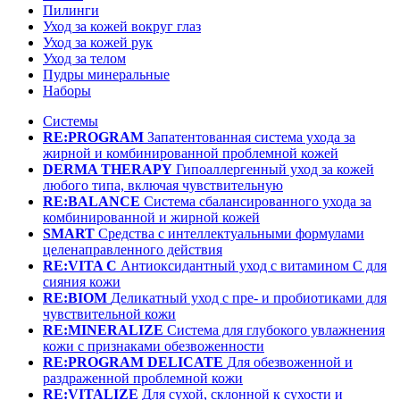
Пилинги
Уход за кожей вокруг глаз
Уход за кожей рук
Уход за телом
Пудры минеральные
Наборы
Системы
RE:PROGRAM
Запатентованная система ухода за
жирной и комбинированной проблемной кожей
DERMA THERAPY
Гипоаллергенный уход за кожей
любого типа, включая чувствительную
RE:BALANCE
Система сбалансированного ухода за
комбинированной и жирной кожей
SMART
Средства с интеллектуальными формулами
целенаправленного действия
RE:VITA C
Антиоксидантный уход с витамином С для
сияния кожи
RE:BIOM
Деликатный уход с пре- и пробиотиками для
чувствительной кожи
RE:MINERALIZE
Система для глубокого увлажнения
кожи с признаками обезвоженности
RE:PROGRAM DELICATE
Для обезвоженной и
раздраженной проблемной кожи
RE:VITALIZE
Для сухой, склонной к сухости и