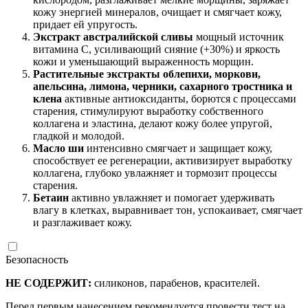
кожу энергией минералов, очищает и смягчает кожу,
придает ей упругость.
Экстракт австралийской сливы
мощный источник
витамина С, усиливающий сияние (+30%) и яркость
кожи и уменьшающий выраженность морщин.
Растительные экстракты облепихи, моркови,
апельсина, лимона, черники, сахарного тростника и
клена
активные антиоксиданты, борются с процессами
старения, стимулируют выработку собственного
коллагена и эластина, делают кожу более упругой,
гладкой и молодой.
Масло ши
интенсивно смягчает и защищает кожу,
способствует ее регенерации, активизирует выработку
коллагена, глубоко увлажняет и тормозит процессы
старения.
Бетаин
активно увлажняет и помогает удерживать
влагу в клетках, выравнивает тон, успокаивает, смягчает
и разглаживает кожу.
Безопасность
НЕ СОДЕРЖИТ:
силиконов, парабенов, красителей.
Перед первым нанесением рекомендуется провести тест на