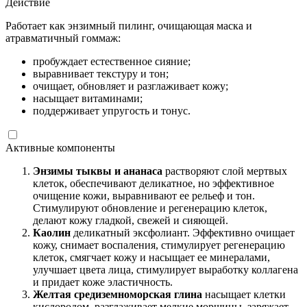
Действие
Работает как энзимный пилинг, очищающая маска и
атравматичный гоммаж:
пробуждает естественное сияние;
выравнивает текстуру и тон;
очищает, обновляет и разглаживает кожу;
насыщает витаминами;
поддерживает упругость и тонус.
Активные компоненты
Энзимы тыквы и ананаса
растворяют слой мертвых
клеток, обеспечивают деликатное, но эффективное
очищение кожи, выравнивают ее рельеф и тон.
Стимулируют обновление и регенерацию клеток,
делают кожу гладкой, свежей и сияющей.
Каолин
деликатный эксфолиант. Эффективно очищает
кожу, снимает воспаления, стимулирует регенерацию
клеток, смягчает кожу и насыщает ее минералами,
улучшает цвета лица, стимулирует выработку коллагена
и придает коже эластичность.
Желтая средиземноморская глина
насыщает клетки
кислородом, разглаживает мелкие морщины, заряжает