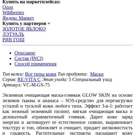
Купить на маркетплейсах:
Ozon
Wildberries
Яндекс Маркет
Купить у партнеров +
ЗОЛОТОЕ ЯБЛОКО
ЛЭТУАЛЬ
РИВ ГОШ
Описание
Состав (INCI)
Способ применения
Тип кожи:
Все типы кожи
Тип продукта:
Маски
Серия:
RE:VITA C
Этап ухода:
5 Специальный уход
Артикул:
VC-M-GS-75
Энзимная очищающая маска-гоммаж GLOW SKIN на основе
энзимов тыквы и ананаса – SOS-средство для перезагрузки
усталой и тусклой кожи любого типа. Эффект 3-в-1: работает
как нежный энзимный пилинг, мягкая очищающая маска и
деликатный атравматичный гоммаж. Дарит коже заряд
энергии и активирует ее естественное сияние, выравнивает
текстуру и тон, обновляет и очищает, придает шелковистость
и гладкость. Растительные экстракты насыщают кожу