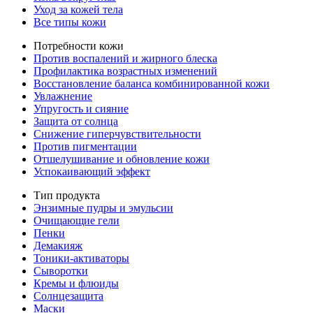
Уход за кожей тела
Все типы кожи
Потребности кожи
Против воспалений и жирного блеска
Профилактика возрастных изменений
Восстановление баланса комбинированной кожи
Увлажнение
Упругость и сияние
Защита от солнца
Снижение гиперчувствительности
Против пигментации
Отшелушивание и обновление кожи
Успокаивающий эффект
Тип продукта
Энзимные пудры и эмульсии
Очищающие гели
Пенки
Демакияж
Тоники-активаторы
Сыворотки
Кремы и флюиды
Солнцезащита
Маски