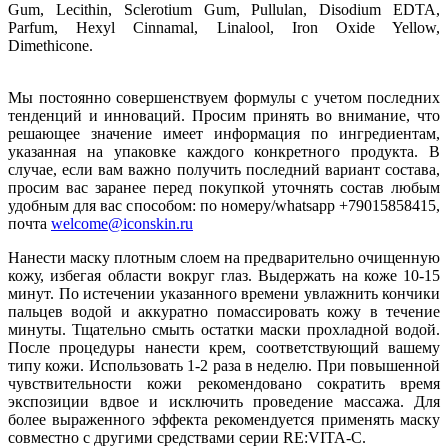
Gum, Lecithin, Sclerotium Gum, Pullulan, Disodium EDTA,
Parfum, Hexyl Cinnamal, Linalool, Iron Oxide Yellow,
Dimethicone.
Мы постоянно совершенствуем формулы с учетом последних
тенденций и инноваций. Просим принять во внимание, что
решающее значение имеет информация по ингредиентам,
указанная на упаковке каждого конкретного продукта. В
случае, если вам важно получить последний вариант состава,
просим вас заранее перед покупкой уточнять состав любым
удобным для вас способом: по номеру/whatsapp +79015858415,
почта
welcome@iconskin.ru
Нанести маску плотным слоем на предварительно очищенную
кожу, избегая области вокруг глаз. Выдержать на коже 10-15
минут. По истечении указанного времени увлажнить кончики
пальцев водой и аккуратно помассировать кожу в течение
минуты. Тщательно смыть остатки маски прохладной водой.
После процедуры нанести крем, соответствующий вашему
типу кожи. Использовать 1-2 раза в неделю. При повышенной
чувствительности кожи рекомендовано сократить время
экспозиции вдвое и исключить проведение массажа. Для
более выраженного эффекта рекомендуется применять маску
совместно с другими средствами серии RE:VITA-C.