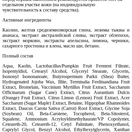
отдельном участке кожи (на индивидуальную
чувствительность к составу средства).
Активные ингредиенты
Каолин, желтая средиземноморская глина, энзимы тыквы и
ананаса, экстракт австралийской сливы, экстракт облепихи,
экстракт моркови, экстракты апельсина, лимона, черники,
сахарного тростника и клена, масло ши, бетаин.
Полный состав
Aqua, Kaolin, Lactobacillus/Pumpkin Fruit Ferment Filtrate,
Isopentyldiol, Cetearyl Alcohol, Glyceryl Stearate, Glycerin,
Isononyl Isononanoate, Butyrospermum Parkii (Shea) Butter,
Hydrogenated Jojoba Wax, Illite, Terminalia Ferdinandiana Fruit
Extract, Bromelain, Vaccinium Myrtillus Fruit Extract, Saccharum
Officinarum (Sugar Cane) Extract, Citrus Aurantium Dulcis
(Orange) Fruit Extract, Citrus Limon (Lemon) Fruit Extract, Acer
Saccharum (Sugar Maple) Extract, Betaine, Hippophae Rhamnoides
Extract, Daucus Carota Sativa (Carrot) Root Extract, Glycine Soja
(Soybean) Oil, Beta-Carotene, Tocopherol, Beta-Sitosterol,
Squalene, Ammonium Acryloyldimethyltaurate/VP Copolymer,
Ceteareth-20, Ceteareth-12, Cetyl Palmitate, Phenoxyethanol,
Caprylyl Glycol, Benzyl Alcohol, Ethylhexylglycerin, Xanthan