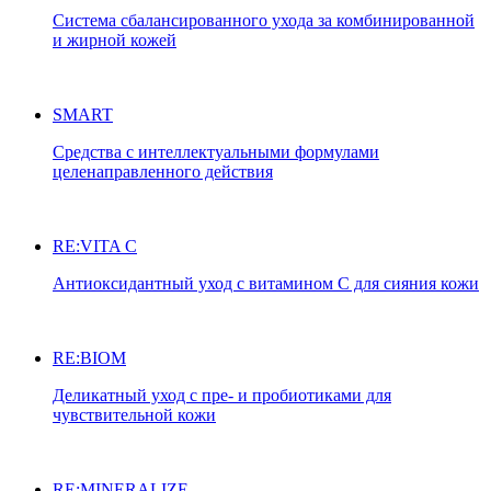
Система сбалансированного ухода за комбинированной
и жирной кожей
SMART
Средства с интеллектуальными формулами
целенаправленного действия
RE:VITA C
Антиоксидантный уход с витамином С для сияния кожи
RE:BIOM
Деликатный уход с пре- и пробиотиками для
чувствительной кожи
RE:MINERALIZE