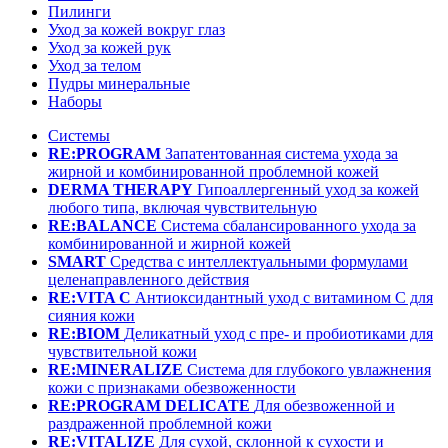
Пилинги
Уход за кожей вокруг глаз
Уход за кожей рук
Уход за телом
Пудры минеральные
Наборы
Системы
RE:PROGRAM
Запатентованная система ухода за
жирной и комбинированной проблемной кожей
DERMA THERAPY
Гипоаллергенный уход за кожей
любого типа, включая чувствительную
RE:BALANCE
Система сбалансированного ухода за
комбинированной и жирной кожей
SMART
Средства с интеллектуальными формулами
целенаправленного действия
RE:VITA C
Антиоксидантный уход с витамином С для
сияния кожи
RE:BIOM
Деликатный уход с пре- и пробиотиками для
чувствительной кожи
RE:MINERALIZE
Система для глубокого увлажнения
кожи с признаками обезвоженности
RE:PROGRAM DELICATE
Для обезвоженной и
раздраженной проблемной кожи
RE:VITALIZE
Для сухой, склонной к сухости и