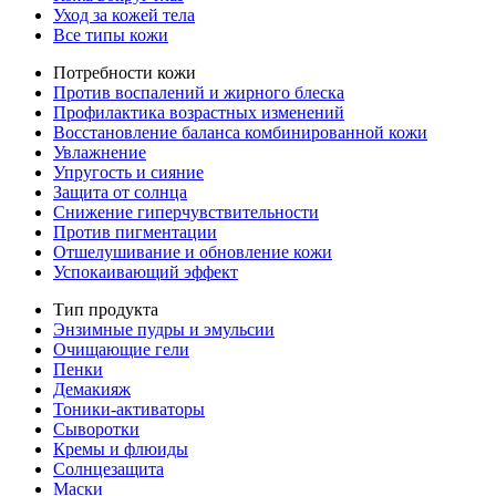
Уход за кожей тела
Все типы кожи
Потребности кожи
Против воспалений и жирного блеска
Профилактика возрастных изменений
Восстановление баланса комбинированной кожи
Увлажнение
Упругость и сияние
Защита от солнца
Снижение гиперчувствительности
Против пигментации
Отшелушивание и обновление кожи
Успокаивающий эффект
Тип продукта
Энзимные пудры и эмульсии
Очищающие гели
Пенки
Демакияж
Тоники-активаторы
Сыворотки
Кремы и флюиды
Солнцезащита
Маски