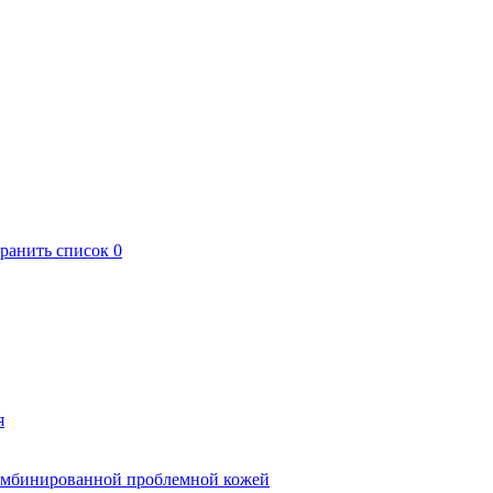
хранить список
0
я
комбинированной проблемной кожей