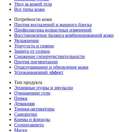
Уход за кожей тела
Все типы кожи
Потребности кожи
Против воспалений и жирного блеска
Профилактика возрастных изменений
Восстановление баланса комбинированной кожи
Увлажнение
Упругость и сияние
Защита от солнца
Снижение гиперчувствительности
Против пигментации
Отшелушивание и обновление кожи
Успокаивающий эффект
Тип продукта
Энзимные пудры и эмульсии
Очищающие гели
Пенки
Демакияж
Тоники-активаторы
Сыворотки
Кремы и флюиды
Солнцезащита
Маски