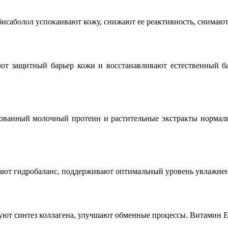
и бисаболол успокаивают кожу, снижают ее реактивность, снима
яют защитный барьер кожи и восстанавливают естественный б
зованный молочный протеин и растительные экстракты норма
ливают гидробаланс, поддерживают оптимальный уровень увлажне
руют синтез коллагена, улучшают обменные процессы. Витамин Е