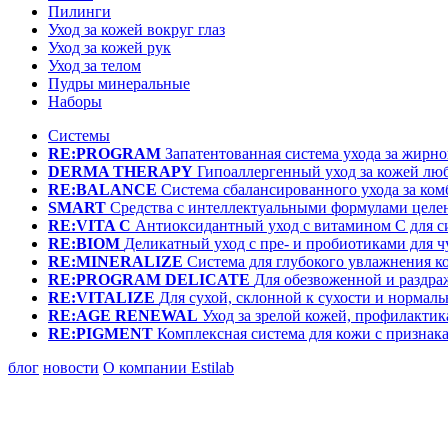
Пилинги
Уход за кожей вокруг глаз
Уход за кожей рук
Уход за телом
Пудры минеральные
Наборы
Системы
RE:PROGRAM
Запатентованная система ухода за жир
DERMA THERAPY
Гипоаллергенный уход за кожей лю
RE:BALANCE
Система сбалансированного ухода за ко
SMART
Средства с интеллектуальными формулами целе
RE:VITA C
Антиоксидантный уход с витамином С для с
RE:BIOM
Деликатный уход с пре- и пробиотиками для 
RE:MINERALIZE
Система для глубокого увлажнения к
RE:PROGRAM DELICATE
Для обезвоженной и раздр
RE:VITALIZE
Для сухой, склонной к сухости и нормал
RE:AGE RENEWAL
Уход за зрелой кожей, профилактик
RE:PIGMENT
Комплексная система для кожи с призна
блог
новости
О компании Estilab