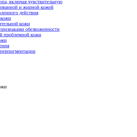
ипа, включая чувствительную
рованной и жирной кожей
вленного действия
 кожи
ительной кожи
 признаками обезвоженности
ой проблемной кожи
ожи
рения
гиперпигментации
ожи