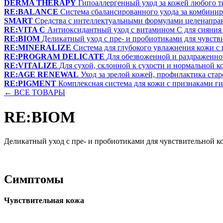
DERMA THERAPY
Гипоаллергенный уход за кожей любого т
RE:BALANCE
Система сбалансированного ухода за комбини
SMART
Средства с интеллектуальными формулами целенапра
RE:VITA C
Антиоксидантный уход с витамином С для сияния
RE:BIOM
Деликатный уход с пре- и пробиотиками для чувств
RE:MINERALIZE
Система для глубокого увлажнения кожи с
RE:PROGRAM DELICATE
Для обезвоженной и раздраженн
RE:VITALIZE
Для сухой, склонной к сухости и нормальной к
RE:AGE RENEWAL
Уход за зрелой кожей, профилактика ста
RE:PIGMENT
Комплексная система для кожи с признаками 
← ВСЕ ТОВАРЫ
RE:BIOM
Деликатный уход с пре- и пробиотиками для чувствительной к
Симптомы
Чувствительная кожа