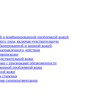
ной и комбинированной проблемной кожей
бого типа, включая чувствительную
мбинированной и жирной кожей
направленного действия
ияния кожи
чувствительной кожи
ожи с признаками обезвоженности
аженной проблемной кожи
ьной кожи
а старения
ками гиперпигментации