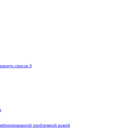
хранить список
0
я
комбинированной проблемной кожей