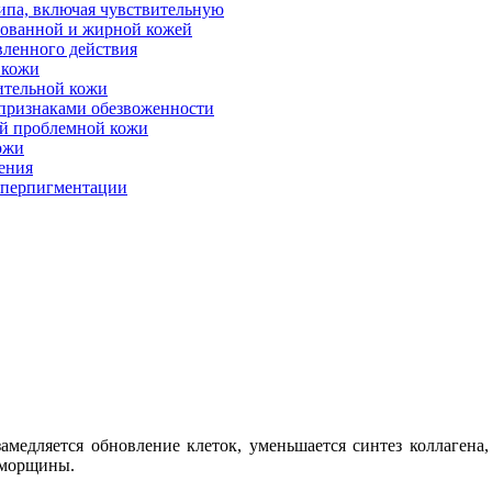
ипа, включая чувствительную
рованной и жирной кожей
вленного действия
 кожи
ительной кожи
 признаками обезвоженности
ой проблемной кожи
ожи
рения
гиперпигментации
замедляется обновление клеток, уменьшается синтез коллагена,
я морщины.