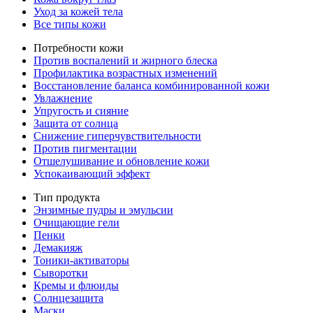
Уход за кожей тела
Все типы кожи
Потребности кожи
Против воспалений и жирного блеска
Профилактика возрастных изменений
Восстановление баланса комбинированной кожи
Увлажнение
Упругость и сияние
Защита от солнца
Снижение гиперчувствительности
Против пигментации
Отшелушивание и обновление кожи
Успокаивающий эффект
Тип продукта
Энзимные пудры и эмульсии
Очищающие гели
Пенки
Демакияж
Тоники-активаторы
Сыворотки
Кремы и флюиды
Солнцезащита
Маски