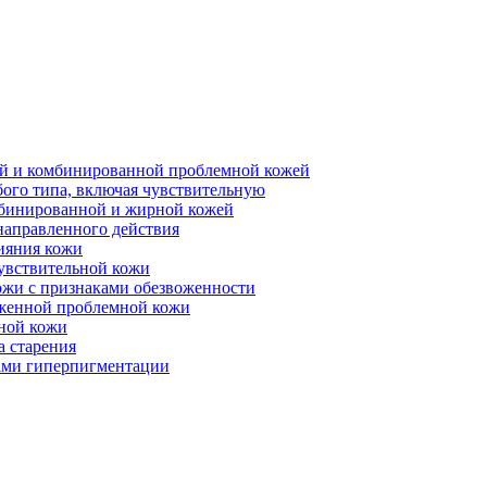
ной и комбинированной проблемной кожей
бого типа, включая чувствительную
мбинированной и жирной кожей
направленного действия
ияния кожи
чувствительной кожи
ожи с признаками обезвоженности
аженной проблемной кожи
ьной кожи
а старения
ками гиперпигментации