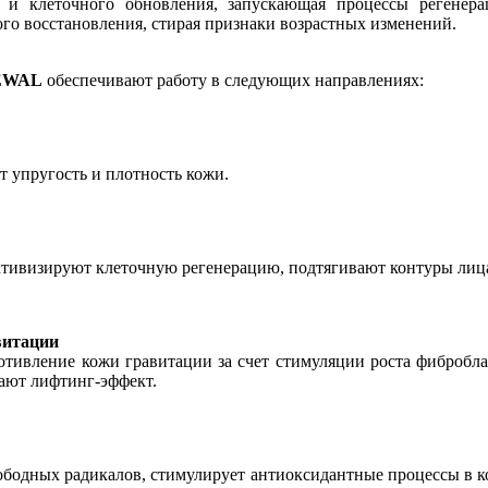
и клеточного обновления, запускающая процессы регенерац
го восстановления, стирая признаки возрастных изменений.
EWAL
обеспечивают работу в следующих направлениях:
 упругость и плотность кожи.
тивизируют клеточную регенерацию, подтягивают контуры лиц
витации
ивление кожи гравитации за счет стимуляции роста фибробласт
ают лифтинг-эффект.
ободных радикалов, стимулирует антиоксидантные процессы в к