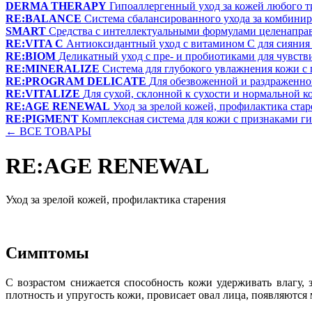
DERMA THERAPY
Гипоаллергенный уход за кожей любого т
RE:BALANCE
Система сбалансированного ухода за комбини
SMART
Средства с интеллектуальными формулами целенапра
RE:VITA C
Антиоксидантный уход с витамином С для сияния
RE:BIOM
Деликатный уход с пре- и пробиотиками для чувств
RE:MINERALIZE
Система для глубокого увлажнения кожи с
RE:PROGRAM DELICATE
Для обезвоженной и раздраженн
RE:VITALIZE
Для сухой, склонной к сухости и нормальной к
RE:AGE RENEWAL
Уход за зрелой кожей, профилактика ста
RE:PIGMENT
Комплексная система для кожи с признаками 
← ВСЕ ТОВАРЫ
RE:AGE RENEWAL
Уход за зрелой кожей, профилактика старения
Симптомы
С возрастом снижается способность кожи удерживать влагу, 
плотность и упругость кожи, провисает овал лица, появляютс