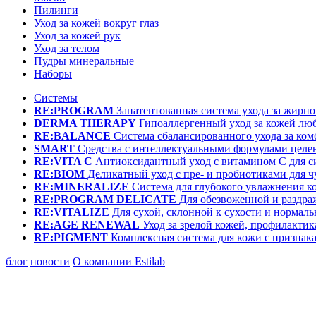
Пилинги
Уход за кожей вокруг глаз
Уход за кожей рук
Уход за телом
Пудры минеральные
Наборы
Системы
RE:PROGRAM
Запатентованная система ухода за жир
DERMA THERAPY
Гипоаллергенный уход за кожей лю
RE:BALANCE
Система сбалансированного ухода за ко
SMART
Средства с интеллектуальными формулами целе
RE:VITA C
Антиоксидантный уход с витамином С для с
RE:BIOM
Деликатный уход с пре- и пробиотиками для 
RE:MINERALIZE
Система для глубокого увлажнения к
RE:PROGRAM DELICATE
Для обезвоженной и раздр
RE:VITALIZE
Для сухой, склонной к сухости и нормал
RE:AGE RENEWAL
Уход за зрелой кожей, профилактик
RE:PIGMENT
Комплексная система для кожи с призна
блог
новости
О компании Estilab