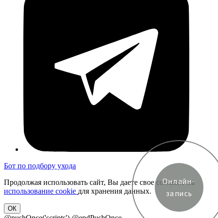
Бот по подбору ухода
Онлайн-
Продолжая использовать сайт, Вы даете свое согласие на
использование cookie
для хранения данных.
запись
ОК
@pushOnce('scripts')
@endPushOnce