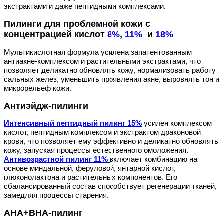
экстрактами и даже пептидными комплексами.
Пилинги для проблемной кожи с 
концентрацией кислот 
8%
, 
11%
 и 
18%
Мультикислотная формула усилена запатентованным 
антиакне-комплексом и растительными экстрактами, что 
позволяет деликатно обновлять кожу, нормализовать работу 
сальных желез, уменьшить проявления акне, выровнять тон и 
микрорельеф кожи. 
Антиэйдж-пилинги
Интенсивный пептидный пилинг 15%
 усилен комплексом 
кислот, пептидным комплексом и экстрактом драконовой 
крови, что позволяет ему эффективно и деликатно обновлять 
кожу, запуская процессы естественного омоложения. 
Антивозрастной пилинг 11%
включает комбинацию на 
основе миндальной, феруловой, янтарной кислот, 
глюконолактона и растительных компонентов. Его 
сбалансированный состав способствует регенерации тканей, 
замедляя процессы старения. 
AHA+BHA-пилинг