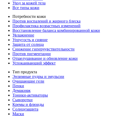
Уход за кожей тела
Все типы кожи
Потребности кожи
Против воспалений и жирного блеска
Профилактика возрастных изменений
Восстановление баланса комбинированной кожи
Увлажнение
Упругость и сияние
Защита от солнца
Снижение гиперчувствительности
Против пигментации
Отшелушивание и обновление кожи
Успокаивающий эффект
Тип продукта
Энзимные пудры и эмульсии
Очищающие гели
Пенки
Демакияж
Тоники-активаторы
Сыворотки
Кремы и флюиды
Солнцезащита
Маски