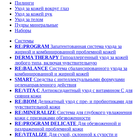
Пилинги
Уход за кожей вокруг глаз
Уход за кожей рук
Уход за телом
Пудры минеральные
Наборы
Системы
RE:PROGRAM
Запатентованная система ухода за
жирной и комбинированной проблемной кожей
DERMA THERAPY
Гипоаллергенный уход за кожей
любого типа, включая чувствительную
RE:BALANCE
Система сбалансированного ухода за
комбинированной и жирной кожей
SMART
Средства с интеллектуальными формулами
целенаправленного действия
RE:VITA C
Антиоксидантный уход с витамином С для
сияния кожи
RE:BIOM
Деликатный уход с пре- и пробиотиками для
чувствительной кожи
RE:MINERALIZE
Система для глубокого увлажнения
кожи с признаками обезвоженности
RE:PROGRAM DELICATE
Для обезвоженной и
раздраженной проблемной кожи
RE:VITALIZE
Для сухой, склонной к сухости и