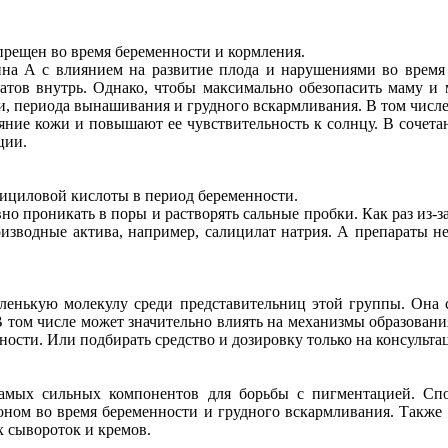
прещен во время беременности и кормления.
на А с влиянием на развитие плода и нарушениями во время 
ратов внутрь. Однако, чтобы максимально обезопасить маму и
, периода вынашивания и грудного вскармливания. В том числе 
ояние кожи и повышают ее чувствительность к солнцу. В сочет
ации.
лициловой кислоты в период беременности.
но проникать в поры и растворять сальные пробки. Как раз из-з
оизводные актива, например, салицилат натрия. А препараты н
енькую молекулу среди представительниц этой группы. Она сп
 том числе может значительно влиять на механизмы образования
ности. Или подбирать средство и дозировку только на консульт
амых сильных компонентов для борьбы с пигментацией. Спос
ноном во время беременности и грудного вскармливания. Также 
х сывороток и кремов.