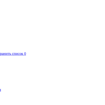
хранить список
0
я