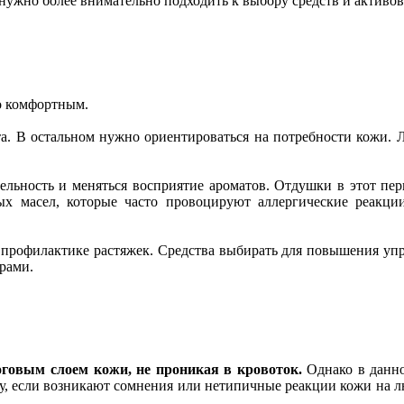
 нужно более внимательно подходить к выбору средств и активо
но комфортным.
а. В остальном нужно ориентироваться на потребности кожи. 
ельность и меняться восприятие ароматов. Отдушки в этот пе
ных масел, которые часто провоцируют аллергические реакци
и профилактике растяжек. Средства выбирать для повышения уп
урами.
говым слоем кожи, не проникая в кровоток.
Однако в данно
у, если возникают сомнения или нетипичные реакции кожи на лю