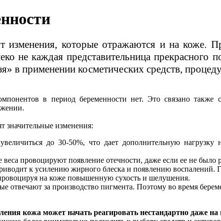
енности
т изменения, которые отражаются и на коже. 
леко не каждая представительница прекрасного п
зя» в применении косметических средств, процед
понентов в период беременности нет. Это связано также с 
ожении.
ят значительные изменения:
увеличиться до 30-50%, что дает дополнительную нагрузку 
веса провоцируют появление отечности, даже если ее не было 
 приводит к усилению жирного блеска и появлению воспалений.
, провоцируя на коже повышенную сухость и шелушения.
рые отвечают за производство пигмента. Поэтому во время бере
мления кожа может начать реагировать нестандартно даже н