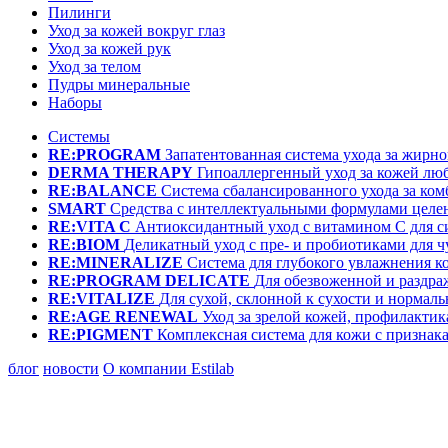
Пилинги
Уход за кожей вокруг глаз
Уход за кожей рук
Уход за телом
Пудры минеральные
Наборы
Системы
RE:PROGRAM
Запатентованная система ухода за жир
DERMA THERAPY
Гипоаллергенный уход за кожей лю
RE:BALANCE
Система сбалансированного ухода за ко
SMART
Средства с интеллектуальными формулами целе
RE:VITA C
Антиоксидантный уход с витамином С для с
RE:BIOM
Деликатный уход с пре- и пробиотиками для 
RE:MINERALIZE
Система для глубокого увлажнения к
RE:PROGRAM DELICATE
Для обезвоженной и раздр
RE:VITALIZE
Для сухой, склонной к сухости и нормал
RE:AGE RENEWAL
Уход за зрелой кожей, профилактик
RE:PIGMENT
Комплексная система для кожи с призна
блог
новости
О компании Estilab