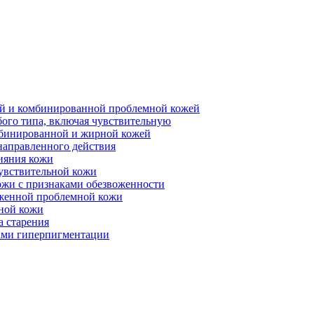
ной и комбинированной проблемной кожей
бого типа, включая чувствительную
мбинированной и жирной кожей
направленного действия
ияния кожи
чувствительной кожи
ожи с признаками обезвоженности
аженной проблемной кожи
ьной кожи
а старения
ками гиперпигментации