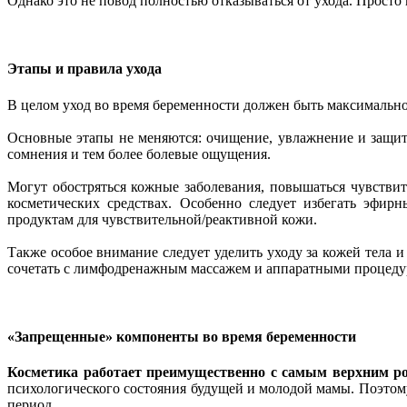
Однако это не повод полностью отказываться от ухода. Просто
Этапы и правила ухода
В целом уход во время беременности должен быть максималь
Основные этапы не меняются: очищение, увлажнение и защит
сомнения и тем более болевые ощущения.
Могут обостряться кожные заболевания, повышаться чувствит
косметических средствах. Особенно следует избегать эфир
продуктам для чувствительной/реактивной кожи.
Также особое внимание следует уделить уходу за кожей тела 
сочетать с лимфодренажным массажем и аппаратными процед
«Запрещенные» компоненты во время беременности
Косметика работает преимущественно с самым верхним ро
психологического состояния будущей и молодой мамы. Поэтом
период.