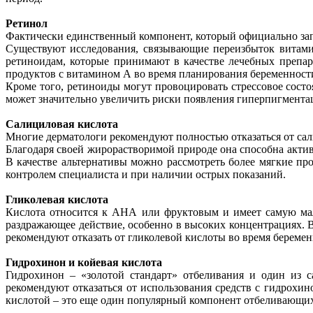
Ретинол
Фактически единственный компонент, который официально за
Существуют исследования, связывающие переизбыток витами
ретиноидам, которые принимают в качестве лечебных препа
продуктов с витамином А во время планирования беременности
Кроме того, ретиноиды могут провоцировать стрессовое сост
может значительно увеличить риски появления гиперпигмент
Салициловая кислота
Многие дерматологи рекомендуют полностью отказаться от са
Благодаря своей жирорастворимой природе она способна актив
В качестве альтернативы можно рассмотреть более мягкие пр
контролем специалиста и при наличии острых показаний.
Гликолевая кислота
Кислота относится к АНА или фруктовым и имеет самую мал
раздражающее действие, особенно в высоких концентрациях. В
рекомендуют отказать от гликолевой кислоты во время беремен
Гидрохинон и койевая кислота
Гидрохинон – «золотой стандарт» отбеливания и один из с
рекомендуют отказаться от использования средств с гидрохи
кислотой – это еще один популярный компонент отбеливающи