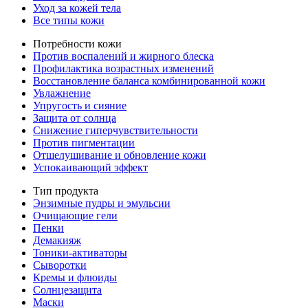
Уход за кожей тела
Все типы кожи
Потребности кожи
Против воспалений и жирного блеска
Профилактика возрастных изменений
Восстановление баланса комбинированной кожи
Увлажнение
Упругость и сияние
Защита от солнца
Снижение гиперчувствительности
Против пигментации
Отшелушивание и обновление кожи
Успокаивающий эффект
Тип продукта
Энзимные пудры и эмульсии
Очищающие гели
Пенки
Демакияж
Тоники-активаторы
Сыворотки
Кремы и флюиды
Солнцезащита
Маски