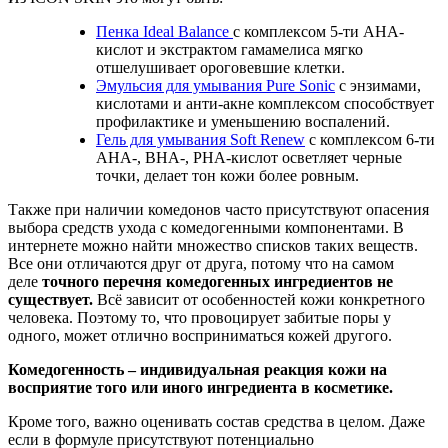
Пенка Ideal Balance
с комплексом 5-ти AHA-
кислот и экстрактом гамамелиса мягко
отшелушивает ороговевшие клетки.
Эмульсия для умывания Pure Sonic
с энзимами,
кислотами и анти-акне комплексом способствует
профилактике и уменьшению воспалений.
Гель для умывания Soft Renew
с комплексом 6-ти
AHA-, BHA-, PHA-кислот осветляет черные
точки, делает тон кожи более ровным.
Также при наличии комедонов часто присутствуют опасения
выбора средств ухода с комедогенными компонентами. В
интернете можно найти множество списков таких веществ.
Все они отличаются друг от друга, потому что на самом
деле
точного
перечня
комедогенных
ингредиентов не
существует.
Всё зависит от особенностей кожи конкретного
человека. Поэтому то, что провоцирует забитые поры у
одного, может отлично восприниматься кожей другого.
Комедогенность
– индивидуальная реакция кожи на
восприятие того или иного ингредиента в косметике.
Кроме того, важно оценивать состав средства в целом. Даже
если в формуле присутствуют потенциально