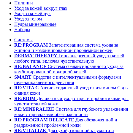
Пилинги
Уход за кожей вокруг глаз
Уход за кожей рук
Уход за телом
Пудры минеральные
Наборы
Системы
RE:PROGRAM
Запатентованная система ухода за
жирной и комбинированной проблемной кожей
DERMA THERAPY
Гипоаллергенный уход за кожей
любого типа, включая чувствительную
RE:BALANCE
Система сбалансированного ухода за
комбинированной и жирной кожей
SMART
Средства с интеллектуальными формулами
целенаправленного действия
RE:VITA C
Антиоксидантный уход с витамином С для
сияния кожи
RE:BIOM
Деликатный уход с пре- и пробиотиками для
чувствительной кожи
RE:MINERALIZE
Система для глубокого увлажнения
кожи с признаками обезвоженности
RE:PROGRAM DELICATE
Для обезвоженной и
раздраженной проблемной кожи
RE:VITALIZE
Для сухой, склонной к сухости и