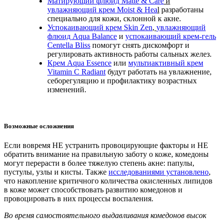
Матирующий флюид Matte & Care
и
увлажняющий крем Moist & Hea
l
разработаны
специально для кожи, склонной к акне.
Успокаивающий крем Skin Zen
,
увлажняющий
флюид Aqua Balance
и
успокаивающий крем-гель
Centella Bliss
помогут снять дискомфорт и
регулировать активность работы сальных желез.
Крем Aqua Essence
или
мультиактивный крем
Vitamin C Radiant
будут работать на увлажнение,
себорегуляцию и профилактику возрастных
изменений.
Возможные осложнения
Если вовремя НЕ устранить провоцирующие факторы и НЕ
обратить внимание на правильную заботу о коже, комедоны
могут перерасти в более тяжелую степень акне: папулы,
пустулы, узлы и кисты. Также
исследованиями установлено
,
что накопление критичного количества окисленных липидов
в коже может способствовать развитию комедонов и
провоцировать в них процессы воспаления.
Во время самостоятельного выдавливания комедонов высок