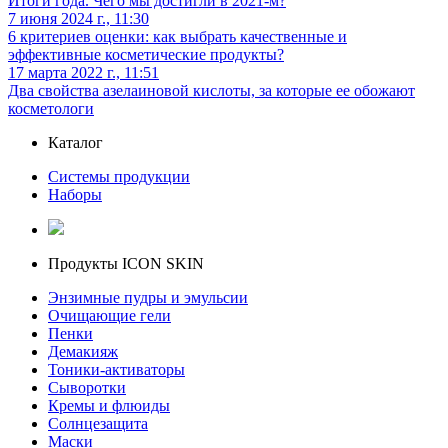
Итоги года. Чего мы достигли в 2021-м?
7 июня 2024 г., 11:30
6 критериев оценки: как выбрать качественные и
эффективные косметические продукты?
17 марта 2022 г., 11:51
Два свойства азелаиновой кислоты, за которые ее обожают
косметологи
Каталог
Системы продукции
Наборы
Продукты ICON SKIN
Энзимные пудры и эмульсии
Очищающие гели
Пенки
Демакияж
Тоники-активаторы
Сыворотки
Кремы и флюиды
Солнцезащита
Маски