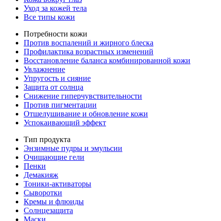
Уход за кожей тела
Все типы кожи
Потребности кожи
Против воспалений и жирного блеска
Профилактика возрастных изменений
Восстановление баланса комбинированной кожи
Увлажнение
Упругость и сияние
Защита от солнца
Снижение гиперчувствительности
Против пигментации
Отшелушивание и обновление кожи
Успокаивающий эффект
Тип продукта
Энзимные пудры и эмульсии
Очищающие гели
Пенки
Демакияж
Тоники-активаторы
Сыворотки
Кремы и флюиды
Солнцезащита
Маски