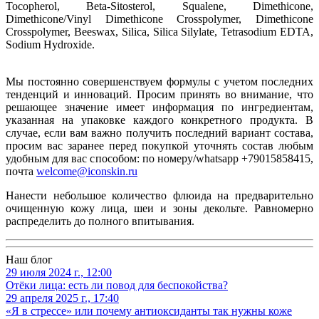
Tocopherol, Beta-Sitosterol, Squalene, Dimethicone,
Dimethicone/Vinyl Dimethicone Crosspolymer, Dimethicone
Crosspolymer, Beeswax, Silica, Silica Silylate, Tetrasodium EDTA,
Sodium Hydroxide.
Мы постоянно совершенствуем формулы с учетом последних
тенденций и инноваций. Просим принять во внимание, что
решающее значение имеет информация по ингредиентам,
указанная на упаковке каждого конкретного продукта. В
случае, если вам важно получить последний вариант состава,
просим вас заранее перед покупкой уточнять состав любым
удобным для вас способом: по номеру/whatsapp +79015858415,
почта
welcome@iconskin.ru
Нанести небольшое количество флюида на предварительно
очищенную кожу лица, шеи и зоны декольте. Равномерно
распределить до полного впитывания.
Наш блог
29 июля 2024 г., 12:00
Отёки лица: есть ли повод для беспокойства?
29 апреля 2025 г., 17:40
«Я в стрессе» или почему антиоксиданты так нужны коже