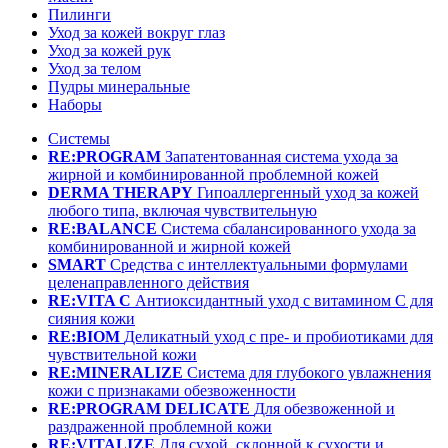
Пилинги
Уход за кожей вокруг глаз
Уход за кожей рук
Уход за телом
Пудры минеральные
Наборы
Системы
RE:PROGRAM
Запатентованная система ухода за
жирной и комбинированной проблемной кожей
DERMA THERAPY
Гипоаллергенный уход за кожей
любого типа, включая чувствительную
RE:BALANCE
Система сбалансированного ухода за
комбинированной и жирной кожей
SMART
Средства с интеллектуальными формулами
целенаправленного действия
RE:VITA C
Антиоксидантный уход с витамином С для
сияния кожи
RE:BIOM
Деликатный уход с пре- и пробиотиками для
чувствительной кожи
RE:MINERALIZE
Система для глубокого увлажнения
кожи с признаками обезвоженности
RE:PROGRAM DELICATE
Для обезвоженной и
раздраженной проблемной кожи
RE:VITALIZE
Для сухой, склонной к сухости и