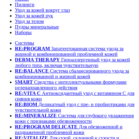
Пилинги
Уход за кожей вокруг глаз
Уход за кожей рук
Уход за телом
Пудры минеральные
Наборы
Системы
RE:PROGRAM
Запатентованная система ухода за
жирной и комбинированной проблемной кожей
DERMA THERAPY
Гипоаллергенный уход за кожей
любого типа, включая чувствительную
RE:BALANCE
Система сбалансированного ухода за
комбинированной и жирной кожей
SMART
Средства с интеллектуальными формулами
целенаправленного действия
RE:VITA C
Антиоксидантный уход с витамином С для
сияния кожи
RE:BIOM
Деликатный уход с пре- и пробиотиками для
чувствительной кожи
RE:MINERALIZE
Система для глубокого увлажнения
кожи с признаками обезвоженности
RE:PROGRAM DELICATE
Для обезвоженной и
раздраженной проблемной кожи
RE:VITALIZE
Для сухой, склонной к сухости и