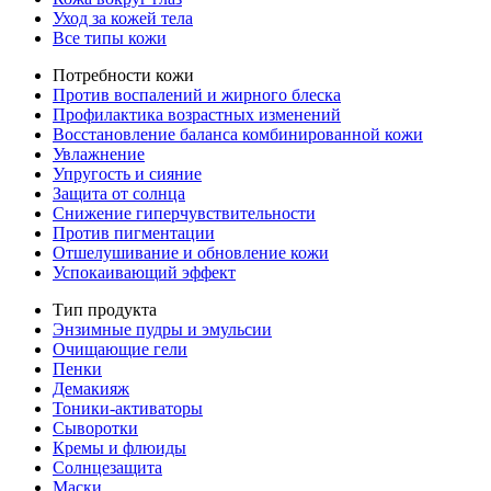
Уход за кожей тела
Все типы кожи
Потребности кожи
Против воспалений и жирного блеска
Профилактика возрастных изменений
Восстановление баланса комбинированной кожи
Увлажнение
Упругость и сияние
Защита от солнца
Снижение гиперчувствительности
Против пигментации
Отшелушивание и обновление кожи
Успокаивающий эффект
Тип продукта
Энзимные пудры и эмульсии
Очищающие гели
Пенки
Демакияж
Тоники-активаторы
Сыворотки
Кремы и флюиды
Солнцезащита
Маски