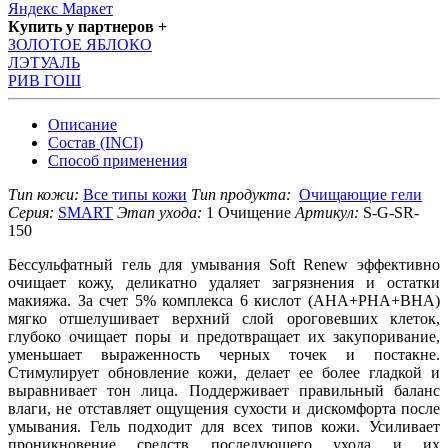
Яндекс Маркет
Купить у партнеров +
ЗОЛОТОЕ ЯБЛОКО
ЛЭТУАЛЬ
РИВ ГОШ
Описание
Состав (INCI)
Способ применения
Тип кожи:
Все типы кожи
Тип продукта:
Очищающие гели
Серия:
SMART
Этап ухода:
1 Очищение
Артикул:
S-G-SR-
150
Бессульфатный гель для умывания Soft Renew эффективно
очищает кожу, деликатно удаляет загрязнения и остатки
макияжа. За счет 5% комплекса 6 кислот (AHA+PHA+BHA)
мягко отшелушивает верхний слой ороговевших клеток,
глубоко очищает поры и предотвращает их закупоривание,
уменьшает выраженность черных точек и постакне.
Стимулирует обновление кожи, делает ее более гладкой и
выравнивает тон лица. Поддерживает правильный баланс
влаги, не отставляет ощущения сухости и дискомфорта после
умывания. Гель подходит для всех типов кожи. Усиливает
проникновение средств последующего ухода и их