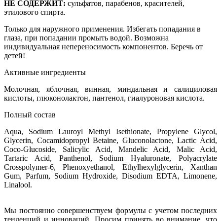
НЕ СОДЕРЖИТ:
сульфатов, парабенов, красителей,
этилового спирта.
Только для наружного применения. Избегать попадания в
глаза, при попадании промыть водой. Возможна
индивидуальная непереносимость компонентов. Беречь от
детей!
Активные ингредиенты
Молочная, яблочная, винная, миндальная и салициловая
кислоты, глюконолактон, пантенол, гиалуроновая кислота.
Полный состав
Aqua, Sodium Lauroyl Methyl Isethionate, Propylene Glycol,
Glycerin, Cocamidopropyl Betaine, Gluconolactone, Lactic Acid,
Coco-Glucoside, Salicylic Acid, Mandelic Acid, Malic Acid,
Tartaric Acid, Panthenol, Sodium Hyaluronate, Polyacrylate
Crosspolymer-6, Phenoxyethanol, Ethylhexylglycerin, Xanthan
Gum, Parfum, Sodium Hydroxide, Disodium EDTA, Limonene,
Linalool.
Мы постоянно совершенствуем формулы с учетом последних
тенденций и инноваций. Просим принять во внимание, что