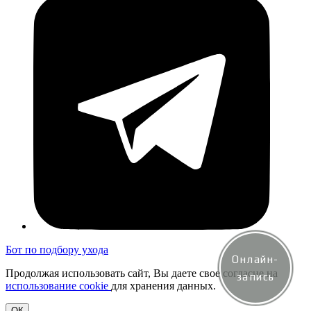
Бот по подбору ухода
Онлайн-
Продолжая использовать сайт, Вы даете свое согласие на
запись
использование cookie
для хранения данных.
ОК