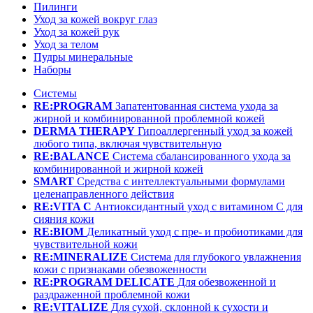
Пилинги
Уход за кожей вокруг глаз
Уход за кожей рук
Уход за телом
Пудры минеральные
Наборы
Системы
RE:PROGRAM
Запатентованная система ухода за
жирной и комбинированной проблемной кожей
DERMA THERAPY
Гипоаллергенный уход за кожей
любого типа, включая чувствительную
RE:BALANCE
Система сбалансированного ухода за
комбинированной и жирной кожей
SMART
Средства с интеллектуальными формулами
целенаправленного действия
RE:VITA C
Антиоксидантный уход с витамином С для
сияния кожи
RE:BIOM
Деликатный уход с пре- и пробиотиками для
чувствительной кожи
RE:MINERALIZE
Система для глубокого увлажнения
кожи с признаками обезвоженности
RE:PROGRAM DELICATE
Для обезвоженной и
раздраженной проблемной кожи
RE:VITALIZE
Для сухой, склонной к сухости и