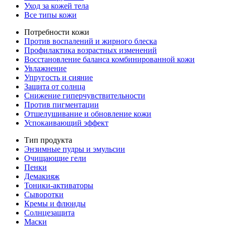
Уход за кожей тела
Все типы кожи
Потребности кожи
Против воспалений и жирного блеска
Профилактика возрастных изменений
Восстановление баланса комбинированной кожи
Увлажнение
Упругость и сияние
Защита от солнца
Снижение гиперчувствительности
Против пигментации
Отшелушивание и обновление кожи
Успокаивающий эффект
Тип продукта
Энзимные пудры и эмульсии
Очищающие гели
Пенки
Демакияж
Тоники-активаторы
Сыворотки
Кремы и флюиды
Солнцезащита
Маски