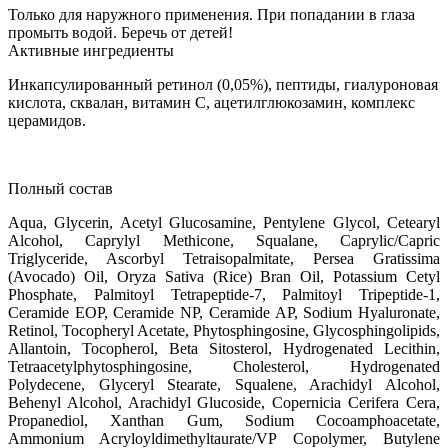
Только для наружного применения. При попадании в глаза
промыть водой. Беречь от детей!
Активные ингредиенты
Инкапсулированный ретинол (0,05%), пептиды, гиалуроновая
кислота, сквалан, витамин С, ацетилглюкозамин, комплекс
церамидов.
Полный состав
Aqua, Glycerin, Acetyl Glucosamine, Pentylene Glycol, Cetearyl
Alcohol, Caprylyl Methicone, Squalane, Caprylic/Capric
Triglyceride, Ascorbyl Tetraisopalmitate, Persea Gratissima
(Avocado) Oil, Oryza Sativa (Rice) Bran Oil, Potassium Cetyl
Phosphate, Palmitoyl Tetrapeptide-7, Palmitoyl Tripeptide-1,
Ceramide EOP, Ceramide NP, Ceramide AP, Sodium Hyaluronate,
Retinol, Tocopheryl Acetate, Phytosphingosine, Glycosphingolipids,
Allantoin, Tocopherol, Beta Sitosterol, Hydrogenated Lecithin,
Tetraacetylphytosphingosine, Cholesterol, Hydrogenated
Polydecene, Glyceryl Stearate, Squalene, Arachidyl Alcohol,
Behenyl Alcohol, Arachidyl Glucoside, Copernicia Cerifera Cera,
Propanediol, Xanthan Gum, Sodium Cocoamphoacetate,
Ammonium Acryloyldimethyltaurate/VP Copolymer, Butylene