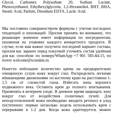
Glycol, Carbomer, Polysorbate 20, Sodium Lactate,
Phenoxyethanol, Ethylhexylglycerin, 1,2-Hexanediol, BHT, BHA,
Stearic Acid, Parfum, Disodium EDTA, Lactic Аcid.
Мы постоянно совершенствуем формулы с учетом последних
тенденций и инноваций. Просим принять во внимание, что
решающее значение имеет информация по ингредиентам,
указанная на упаковке каждого конкретного продукта. В
случае, если вам важно получить последний вариант состава,
просим вас заранее перед покупкой уточнять состав удобным
для вас способом: по номеру/WhatsApp +7 901 585-84-15, по
почте welcome@iconskin.ru.
Нанести небольшое количество крема на предварительно
очищенную сухую кожу вокруг глаз. Распределить легкими
вбивающими движениями по костному краю на расстоянии 1-
1,5 см от слизистой глаза. Избегать зоны верхнего
подвижного века. Оставить крем до полного впитывания.
Применять в вечернем уходе. В дневное время защищать зону
вокруг глаз от воздействия солнечных лучей. Для
неподготовленной кожи необходимо вводить ретинол в уход
постепенно: первые несколько недель использовать крем с
перерывами в 1-2 дня. Когда кожа адаптируется, можно