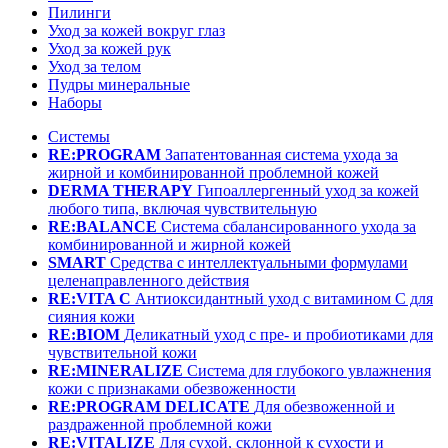
Пилинги
Уход за кожей вокруг глаз
Уход за кожей рук
Уход за телом
Пудры минеральные
Наборы
Системы
RE:PROGRAM
Запатентованная система ухода за
жирной и комбинированной проблемной кожей
DERMA THERAPY
Гипоаллергенный уход за кожей
любого типа, включая чувствительную
RE:BALANCE
Система сбалансированного ухода за
комбинированной и жирной кожей
SMART
Средства с интеллектуальными формулами
целенаправленного действия
RE:VITA C
Антиоксидантный уход с витамином С для
сияния кожи
RE:BIOM
Деликатный уход с пре- и пробиотиками для
чувствительной кожи
RE:MINERALIZE
Система для глубокого увлажнения
кожи с признаками обезвоженности
RE:PROGRAM DELICATE
Для обезвоженной и
раздраженной проблемной кожи
RE:VITALIZE
Для сухой, склонной к сухости и