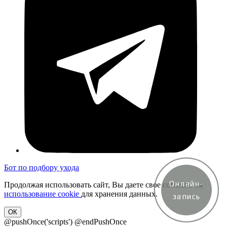
Бот по подбору ухода
Онлайн-
Продолжая использовать сайт, Вы даете свое согласие на
использование cookie
для хранения данных.
запись
ОК
@pushOnce('scripts')
@endPushOnce