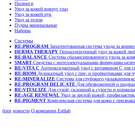
Пилинги
Уход за кожей вокруг глаз
Уход за кожей рук
Уход за телом
Пудры минеральные
Наборы
Системы
RE:PROGRAM
Запатентованная система ухода за жир
DERMA THERAPY
Гипоаллергенный уход за кожей лю
RE:BALANCE
Система сбалансированного ухода за ко
SMART
Средства с интеллектуальными формулами целе
RE:VITA C
Антиоксидантный уход с витамином С для с
RE:BIOM
Деликатный уход с пре- и пробиотиками для 
RE:MINERALIZE
Система для глубокого увлажнения к
RE:PROGRAM DELICATE
Для обезвоженной и раздр
RE:VITALIZE
Для сухой, склонной к сухости и нормал
RE:AGE RENEWAL
Уход за зрелой кожей, профилактик
RE:PIGMENT
Комплексная система для кожи с призна
блог
новости
О компании Estilab