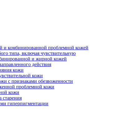
ной и комбинированной проблемной кожей
бого типа, включая чувствительную
мбинированной и жирной кожей
направленного действия
ияния кожи
чувствительной кожи
ожи с признаками обезвоженности
аженной проблемной кожи
ьной кожи
а старения
ками гиперпигментации