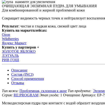
нажмите для увеличения
ОЧИЩАЮЩАЯ ЭНЗИМНАЯ ПУДРА ДЛЯ УМЫВАНИЯ
Для комбинированной и жирной проблемной кожи
Сокращает видимость черных точек и нейтрализует воспаления
Результат
: чистая и гладкая кожа, свежий цвет лица
Купить на маркетплейсах:
Ozon
Wildberries
Яндекс Маркет
Купить у партнеров +
ЗОЛОТОЕ ЯБЛОКО
ЛЭТУАЛЬ
РИВ ГОШ
Описание
Состав (INCI)
Способ применения
Отзывы
Тип кожи:
Проблемная, склонная к акне
Тип продукта:
Энзимн
Серия:
RE:PROGRAM
Этап ухода:
1 Очищение
Артикул:
EP-7
Мелкодисперсная пудра при контакте с водой образует воздушн