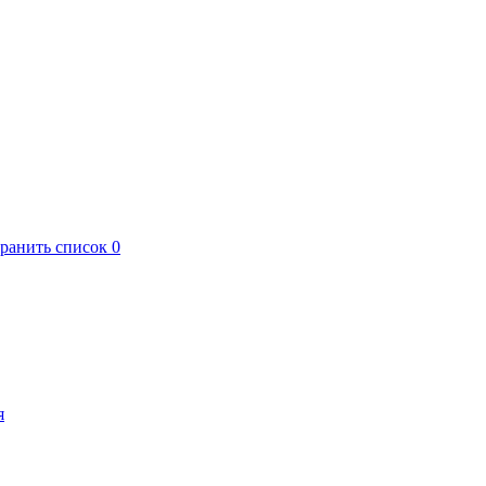
хранить список
0
я