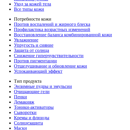
Уход за кожей тела
Все типы кожи
Потребности кожи
Против воспалений и жирного блеска
Профилактика возрастных изменений
Восстановление баланса комбинированной кожи
Увлажнение
Упругость и сияние
Защита от солнца
Снижение гиперчувствительности
Против пигментации
Отшелушивание и обновление кожи
Успокаивающий эффект
Тип продукта
Энзимные пудры и эмульсии
Очищающие гели
Пенки
Демакияж
Тоники-активаторы
Сыворотки
Кремы и флюиды
Солнцезащита
Маски