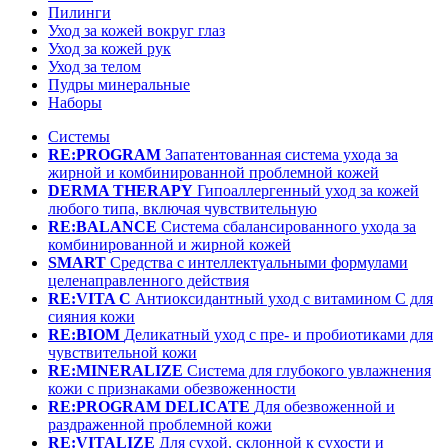
Пилинги
Уход за кожей вокруг глаз
Уход за кожей рук
Уход за телом
Пудры минеральные
Наборы
Системы
RE:PROGRAM
Запатентованная система ухода за
жирной и комбинированной проблемной кожей
DERMA THERAPY
Гипоаллергенный уход за кожей
любого типа, включая чувствительную
RE:BALANCE
Система сбалансированного ухода за
комбинированной и жирной кожей
SMART
Средства с интеллектуальными формулами
целенаправленного действия
RE:VITA C
Антиоксидантный уход с витамином С для
сияния кожи
RE:BIOM
Деликатный уход с пре- и пробиотиками для
чувствительной кожи
RE:MINERALIZE
Система для глубокого увлажнения
кожи с признаками обезвоженности
RE:PROGRAM DELICATE
Для обезвоженной и
раздраженной проблемной кожи
RE:VITALIZE
Для сухой, склонной к сухости и