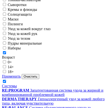
Сыворотки
Кремы и флюиды
Солнцезащита
Маски
Пилинги
Уход за кожей вокруг глаз
Уход за кожей рук
Уход за телом
Пудры минеральные
Наборы
Возраст
0+
14+
18+
Применить
Очистить
Системы
RE:PROGRAM
Запатентованная система ухода за жирной и
комбинированной проблемной кожей
DERMA THERAPY
Гипоаллергенный уход за кожей любого
типа, включая чувствительную
RE:BALANCE
Система сбалансированного ухода за