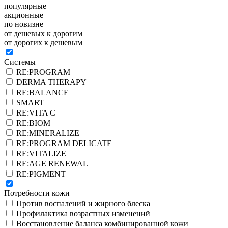
популярные
акционные
по новизне
от дешевых к дорогим
от дорогих к дешевым
Системы
RE:PROGRAM
DERMA THERAPY
RE:BALANCE
SMART
RE:VITA C
RE:BIOM
RE:MINERALIZE
RE:PROGRAM DELICATE
RE:VITALIZE
RE:AGE RENEWAL
RE:PIGMENT
Потребности кожи
Против воспалений и жирного блеска
Профилактика возрастных изменений
Восстановление баланса комбинированной кожи