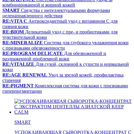
комбинированной и жирной кожей
SMART
Средства с интеллектуальными формулами
целенаправленного действия
RE:VITA C
Антиоксидантный уход с витамином С для
сияния кожи
RE:BIOM
Деликатный уход с пре- и пробиотиками для
чувствительной кожи
RE:MINERALIZE
Система для глубокого увлажнения кожи
с признаками обезвоженности
RE:PROGRAM DELICATE
Для обезвоженной и
раздраженной проблемной кожи
RE:VITALIZE
Для сухой, склонной к сухости и нормальной
кожи
RE:AGE RENEWAL
Уход за зрелой кожей, профилактика
старения
RE:PIGMENT
Комплексная система для кожи с признаками
гиперпигментации
SMART
УСПОКАИВАЮЩАЯ СЫВОРОТКА-КОНЦЕНТРАТ С