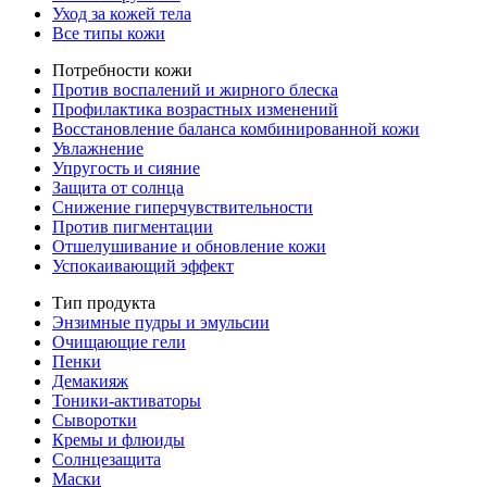
Уход за кожей тела
Все типы кожи
Потребности кожи
Против воспалений и жирного блеска
Профилактика возрастных изменений
Восстановление баланса комбинированной кожи
Увлажнение
Упругость и сияние
Защита от солнца
Снижение гиперчувствительности
Против пигментации
Отшелушивание и обновление кожи
Успокаивающий эффект
Тип продукта
Энзимные пудры и эмульсии
Очищающие гели
Пенки
Демакияж
Тоники-активаторы
Сыворотки
Кремы и флюиды
Солнцезащита
Маски