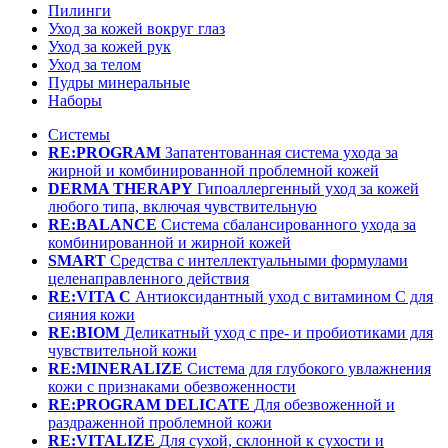
Пилинги
Уход за кожей вокруг глаз
Уход за кожей рук
Уход за телом
Пудры минеральные
Наборы
Системы
RE:PROGRAM
Запатентованная система ухода за
жирной и комбинированной проблемной кожей
DERMA THERAPY
Гипоаллергенный уход за кожей
любого типа, включая чувствительную
RE:BALANCE
Система сбалансированного ухода за
комбинированной и жирной кожей
SMART
Средства с интеллектуальными формулами
целенаправленного действия
RE:VITA C
Антиоксидантный уход с витамином С для
сияния кожи
RE:BIOM
Деликатный уход с пре- и пробиотиками для
чувствительной кожи
RE:MINERALIZE
Система для глубокого увлажнения
кожи с признаками обезвоженности
RE:PROGRAM DELICATE
Для обезвоженной и
раздраженной проблемной кожи
RE:VITALIZE
Для сухой, склонной к сухости и