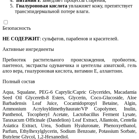
Витамин Е
замедляет процессы старения;
Гиалуроновая кислота
увлажняет кожу, препятствует
трансэпидермальной потере влаги.
Безопасность
НЕ СОДЕРЖИТ
: сульфатов, парабенов и красителей.
Активные ингредиенты
Пребиотик растительного происхождения, пробиотик,
пантенол, экстракты одуванчика и центеллы азиатской, гель
алоэ вера, гиалуроновая кислота, витамин Е, аллантоин.
Полный состав
Aqua, Squalane, PEG-6 Caprylic/Capric Glycerides, Macadamia
Seed Oil Glycereth-8 Esters, Glycerin, Coco-Glucoside, Aloe
Barbadensis Leaf Juice, Cocamidopropyl Betaine, Algin,
Ammonium Acryloyldimethyltaurate/VP Copolymer, Inulin,
Panthenol, Тосоpheryl Acetate, Lactobacillus Ferment Lysate,
Taraxacum Officinale (Dandelion) Leaf Extract, Allantoin, Centella
Asiatica Extract, Urea, Sodium Hyaluronate, Phenoxyethanol,
Parfum, Ethylhexylglycerin, Sodium Benzoate, Potassium Sorbate,
Butylene Glycol, 1,2-Hexanediol.