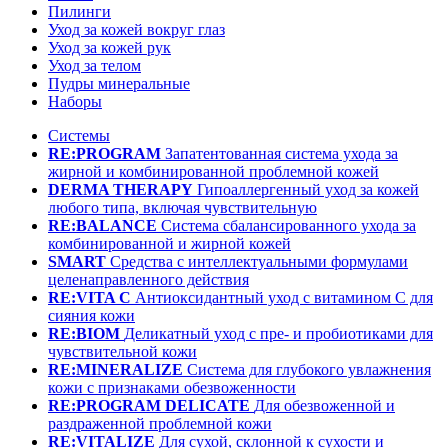
Пилинги
Уход за кожей вокруг глаз
Уход за кожей рук
Уход за телом
Пудры минеральные
Наборы
Системы
RE:PROGRAM
Запатентованная система ухода за
жирной и комбинированной проблемной кожей
DERMA THERAPY
Гипоаллергенный уход за кожей
любого типа, включая чувствительную
RE:BALANCE
Система сбалансированного ухода за
комбинированной и жирной кожей
SMART
Средства с интеллектуальными формулами
целенаправленного действия
RE:VITA C
Антиоксидантный уход с витамином С для
сияния кожи
RE:BIOM
Деликатный уход с пре- и пробиотиками для
чувствительной кожи
RE:MINERALIZE
Система для глубокого увлажнения
кожи с признаками обезвоженности
RE:PROGRAM DELICATE
Для обезвоженной и
раздраженной проблемной кожи
RE:VITALIZE
Для сухой, склонной к сухости и