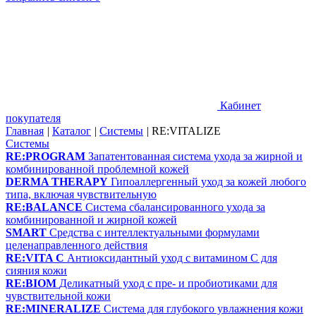
Кабинет
покупателя
Главная
|
Каталог
|
Системы
|
RE:VITALIZE
Системы
RE:PROGRAM
Запатентованная система ухода за жирной и
комбинированной проблемной кожей
DERMA THERAPY
Гипоаллергенный уход за кожей любого
типа, включая чувствительную
RE:BALANCE
Система сбалансированного ухода за
комбинированной и жирной кожей
SMART
Средства с интеллектуальными формулами
целенаправленного действия
RE:VITA C
Антиоксидантный уход с витамином С для
сияния кожи
RE:BIOM
Деликатный уход с пре- и пробиотиками для
чувствительной кожи
RE:MINERALIZE
Система для глубокого увлажнения кожи