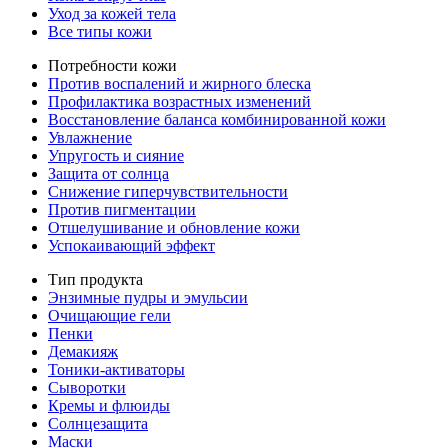
Уход за кожей тела
Все типы кожи
Потребности кожи
Против воспалений и жирного блеска
Профилактика возрастных изменений
Восстановление баланса комбинированной кожи
Увлажнение
Упругость и сияние
Защита от солнца
Снижение гиперчувствительности
Против пигментации
Отшелушивание и обновление кожи
Успокаивающий эффект
Тип продукта
Энзимные пудры и эмульсии
Очищающие гели
Пенки
Демакияж
Тоники-активаторы
Сыворотки
Кремы и флюиды
Солнцезащита
Маски