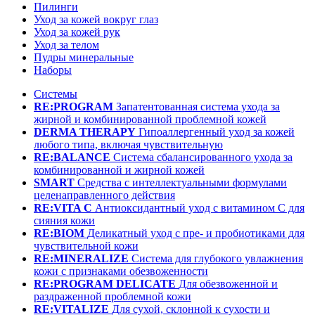
Пилинги
Уход за кожей вокруг глаз
Уход за кожей рук
Уход за телом
Пудры минеральные
Наборы
Системы
RE:PROGRAM
Запатентованная система ухода за
жирной и комбинированной проблемной кожей
DERMA THERAPY
Гипоаллергенный уход за кожей
любого типа, включая чувствительную
RE:BALANCE
Система сбалансированного ухода за
комбинированной и жирной кожей
SMART
Средства с интеллектуальными формулами
целенаправленного действия
RE:VITA C
Антиоксидантный уход с витамином С для
сияния кожи
RE:BIOM
Деликатный уход с пре- и пробиотиками для
чувствительной кожи
RE:MINERALIZE
Система для глубокого увлажнения
кожи с признаками обезвоженности
RE:PROGRAM DELICATE
Для обезвоженной и
раздраженной проблемной кожи
RE:VITALIZE
Для сухой, склонной к сухости и