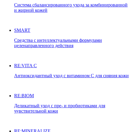
Система сбалансированного ухода за комбинированной
и жирной кожей
SMART
Средства с интеллектуальными формулами
целенаправленного действия
RE:VITA C
Антиоксидантный уход с витамином С для сияния кожи
RE:BIOM
Деликатный уход с пре- и пробиотиками для
чувствительной кожи
RE:MINERALIZE