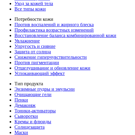
Уход за кожей тела
Все типы кожи
Потребности кожи
Против воспалений и жирного блеска
Профилактика возрастных изменений
Восстановление баланса комбинированной кожи
Увлажнение
Упругость и сияние
Защита от солнца
Снижение гиперчувствительности
Против пигментации
Отшелушивание и обновление кожи
Успокаивающий эффект
Тип продукта
Энзимные пудры и эмульсии
Очищающие гели
Пенки
Демакияж
Тоники-активаторы
Сыворотки
Кремы и флюиды
Солнцезащита
Маски