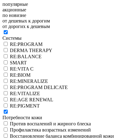
популярные
акционные
по новизне
от дешевых к дорогим
от дорогих к дешевым
Системы
RE:PROGRAM
DERMA THERAPY
RE:BALANCE
SMART
RE:VITA C
RE:BIOM
RE:MINERALIZE
RE:PROGRAM DELICATE
RE:VITALIZE
RE:AGE RENEWAL
RE:PIGMENT
Потребности кожи
Против воспалений и жирного блеска
Профилактика возрастных изменений
Восстановление баланса комбинированной кожи