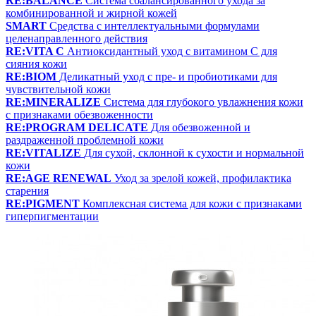
RE:BALANCE
Система сбалансированного ухода за
комбинированной и жирной кожей
SMART
Средства с интеллектуальными формулами
целенаправленного действия
RE:VITA C
Антиоксидантный уход с витамином С для
сияния кожи
RE:BIOM
Деликатный уход с пре- и пробиотиками для
чувствительной кожи
RE:MINERALIZE
Система для глубокого увлажнения кожи
с признаками обезвоженности
RE:PROGRAM DELICATE
Для обезвоженной и
раздраженной проблемной кожи
RE:VITALIZE
Для сухой, склонной к сухости и нормальной
кожи
RE:AGE RENEWAL
Уход за зрелой кожей, профилактика
старения
RE:PIGMENT
Комплексная система для кожи с признаками
гиперпигментации