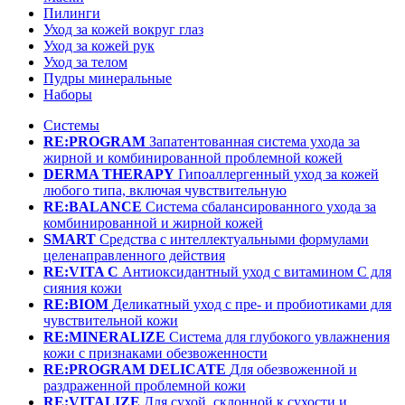
Пилинги
Уход за кожей вокруг глаз
Уход за кожей рук
Уход за телом
Пудры минеральные
Наборы
Системы
RE:PROGRAM
Запатентованная система ухода за
жирной и комбинированной проблемной кожей
DERMA THERAPY
Гипоаллергенный уход за кожей
любого типа, включая чувствительную
RE:BALANCE
Система сбалансированного ухода за
комбинированной и жирной кожей
SMART
Средства с интеллектуальными формулами
целенаправленного действия
RE:VITA C
Антиоксидантный уход с витамином С для
сияния кожи
RE:BIOM
Деликатный уход с пре- и пробиотиками для
чувствительной кожи
RE:MINERALIZE
Система для глубокого увлажнения
кожи с признаками обезвоженности
RE:PROGRAM DELICATE
Для обезвоженной и
раздраженной проблемной кожи
RE:VITALIZE
Для сухой, склонной к сухости и