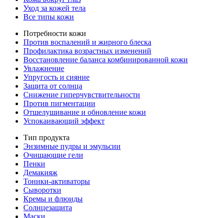
Уход за кожей тела
Все типы кожи
Потребности кожи
Против воспалений и жирного блеска
Профилактика возрастных изменений
Восстановление баланса комбинированной кожи
Увлажнение
Упругость и сияние
Защита от солнца
Снижение гиперчувствительности
Против пигментации
Отшелушивание и обновление кожи
Успокаивающий эффект
Тип продукта
Энзимные пудры и эмульсии
Очищающие гели
Пенки
Демакияж
Тоники-активаторы
Сыворотки
Кремы и флюиды
Солнцезащита
Маски