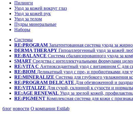
Пилинги
Уход за кожей вокруг глаз
Уход за кожей рук
Уход за телом
Пудры минеральные
Наборы
Системы
RE:PROGRAM
Запатентованная система ухода за жир
DERMA THERAPY
Гипоаллергенный уход за кожей лю
RE:BALANCE
Система сбалансированного ухода за ко
SMART
Средства с интеллектуальными формулами целе
RE:VITA C
Антиоксидантный уход с витамином С для с
RE:BIOM
Деликатный уход с пре- и пробиотиками для 
RE:MINERALIZE
Система для глубокого увлажнения к
RE:PROGRAM DELICATE
Для обезвоженной и раздр
RE:VITALIZE
Для сухой, склонной к сухости и нормал
RE:AGE RENEWAL
Уход за зрелой кожей, профилактик
RE:PIGMENT
Комплексная система для кожи с призна
блог
новости
О компании Estilab