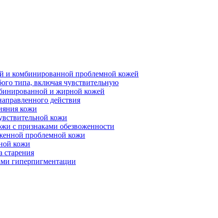
ной и комбинированной проблемной кожей
бого типа, включая чувствительную
мбинированной и жирной кожей
направленного действия
ияния кожи
чувствительной кожи
ожи с признаками обезвоженности
аженной проблемной кожи
ьной кожи
а старения
ками гиперпигментации