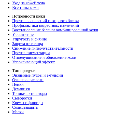
Уход за кожей тела
Все типы кожи
Потребности кожи
Против воспалений и жирного блеска
Профилактика возрастных изменений
Восстановление баланса комбинированной кожи
Увлажнение
Упругость и сияние
Защита от солнца
Снижение гиперчувствительности
Против пигментации
Отшелушивание и обновление кожи
Успокаивающий эффект
Тип продукта
Энзимные пудры и эмульсии
Очищающие гели
Пенки
Демакияж
Тоники-активаторы
Сыворотки
Кремы и флюиды
Солнцезащита
Маски