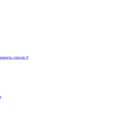
хранить список
0
я