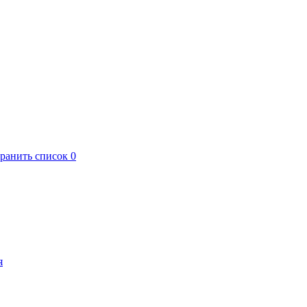
хранить список
0
я