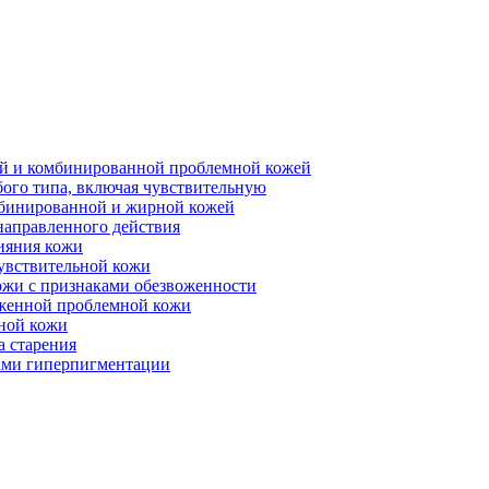
ной и комбинированной проблемной кожей
бого типа, включая чувствительную
мбинированной и жирной кожей
направленного действия
ияния кожи
чувствительной кожи
ожи с признаками обезвоженности
аженной проблемной кожи
ьной кожи
а старения
ками гиперпигментации