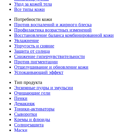
Уход за кожей тела
Все типы кожи
Потребности кожи
Против воспалений и жирного блеска
Профилактика возрастных изменений
Восстановление баланса комбинированной кожи
Увлажнение
Упругость и сияние
Защита от солнца
Снижение гиперчувствительности
Против пигментации
Отшелушивание и обновление кожи
Успокаивающий эффект
Тип продукта
Энзимные пудры и эмульсии
Очищающие гели
Пенки
Демакияж
Тоники-активаторы
Сыворотки
Кремы и флюиды
Солнцезащита
Маски