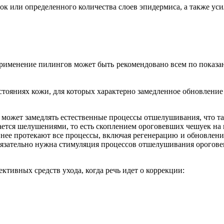
ок или определенного количества слоев эпидермиса, а также ус
рименение пилингов может быть рекомендовано всем по показан
тояниях кожи, для которых характерно замедленное обновление 
может замедлять естественные процессы отшелушивания, что т
ается шелушениями, то есть скоплением ороговевших чешуек на 
нее протекают все процессы, включая регенерацию и обновление
обязательно нужна стимуляция процессов отшелушивания орогове
ктивных средств ухода, когда речь идет о коррекции: