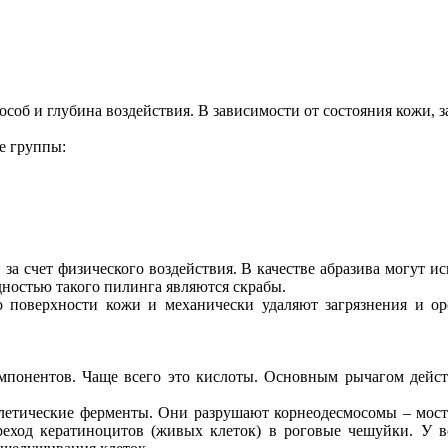
б и глубина воздействия. В зависимости от состояния кожи, за
е группы:
а счет физического воздействия. В качестве абразива могут ис
дностью такого пилинга являются скрабы.
о поверхности кожи и механически удаляют загрязнения и о
мпонентов. Чаще всего это кислоты. Основным рычагом действ
олетические ферменты. Они разрушают корнеодесмосомы – мос
реход кератиноцитов (живых клеток) в роговые чешуйки. У в