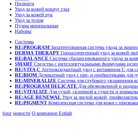
Пилинги
Уход за кожей вокруг глаз
Уход за кожей рук
Уход за телом
Пудры минеральные
Наборы
Системы
RE:PROGRAM
Запатентованная система ухода за жир
DERMA THERAPY
Гипоаллергенный уход за кожей лю
RE:BALANCE
Система сбалансированного ухода за ко
SMART
Средства с интеллектуальными формулами целе
RE:VITA C
Антиоксидантный уход с витамином С для с
RE:BIOM
Деликатный уход с пре- и пробиотиками для 
RE:MINERALIZE
Система для глубокого увлажнения к
RE:PROGRAM DELICATE
Для обезвоженной и раздр
RE:VITALIZE
Для сухой, склонной к сухости и нормал
RE:AGE RENEWAL
Уход за зрелой кожей, профилактик
RE:PIGMENT
Комплексная система для кожи с призна
блог
новости
О компании Estilab