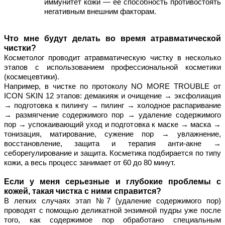
иммунитет кожи — ее способность противостоять 
негативным внешним факторам.
Что мне будут делать во время атравматической 
чистки?
Косметолог проводит атравматическую чистку в несколько 
этапов с использованием профессиональной косметики 
(космецевтики).
Например, в чистке по протоколу NO MORE TROUBLE от 
ICON SKIN 12 этапов: демакияж и очищение → эксфолиация 
→ подготовка к пилингу → пилинг → холодное распаривание 
→ размягчение содержимого пор → удаление содержимого 
пор → успокаивающий уход и подготовка к маске → маска → 
тонизация, матирование, сужение пор → увлажнение, 
восстановление, защита и терапия анти-акне → 
себорегулирование и защита. Косметика подбирается по типу 
кожи, а весь процесс занимает от 60 до 80 минут.
Если у меня серьезные и глубокие проблемы с 
кожей, такая чистка с ними справится?
В легких случаях этап №7 (удаление содержимого пор) 
проводят с помощью деликатной энзимной пудры уже после 
того, как содержимое пор обработано специальным 