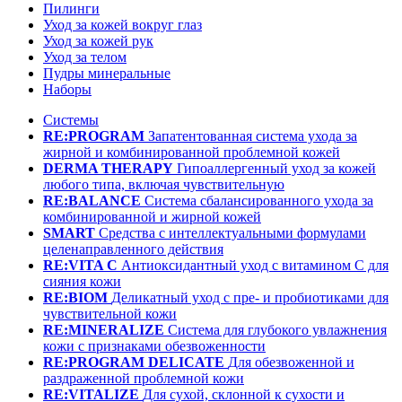
Пилинги
Уход за кожей вокруг глаз
Уход за кожей рук
Уход за телом
Пудры минеральные
Наборы
Системы
RE:PROGRAM
Запатентованная система ухода за
жирной и комбинированной проблемной кожей
DERMA THERAPY
Гипоаллергенный уход за кожей
любого типа, включая чувствительную
RE:BALANCE
Система сбалансированного ухода за
комбинированной и жирной кожей
SMART
Средства с интеллектуальными формулами
целенаправленного действия
RE:VITA C
Антиоксидантный уход с витамином С для
сияния кожи
RE:BIOM
Деликатный уход с пре- и пробиотиками для
чувствительной кожи
RE:MINERALIZE
Система для глубокого увлажнения
кожи с признаками обезвоженности
RE:PROGRAM DELICATE
Для обезвоженной и
раздраженной проблемной кожи
RE:VITALIZE
Для сухой, склонной к сухости и