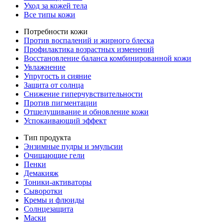
Уход за кожей тела
Все типы кожи
Потребности кожи
Против воспалений и жирного блеска
Профилактика возрастных изменений
Восстановление баланса комбинированной кожи
Увлажнение
Упругость и сияние
Защита от солнца
Снижение гиперчувствительности
Против пигментации
Отшелушивание и обновление кожи
Успокаивающий эффект
Тип продукта
Энзимные пудры и эмульсии
Очищающие гели
Пенки
Демакияж
Тоники-активаторы
Сыворотки
Кремы и флюиды
Солнцезащита
Маски