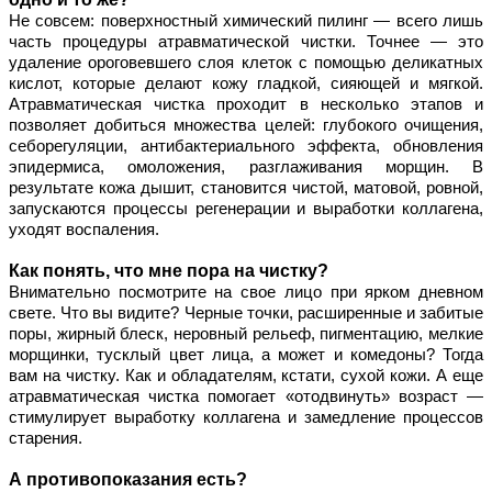
Не совсем: поверхностный химический пилинг — всего лишь 
часть процедуры атравматической чистки. Точнее — это 
удаление ороговевшего слоя клеток с помощью деликатных 
кислот, которые делают кожу гладкой, сияющей и мягкой. 
Атравматическая чистка проходит в несколько этапов и 
позволяет добиться множества целей: глубокого очищения, 
себорегуляции, антибактериального эффекта, обновления 
эпидермиса, омоложения, разглаживания морщин. В 
результате кожа дышит, становится чистой, матовой, ровной, 
запускаются процессы регенерации и выработки коллагена, 
уходят воспаления.
Как понять, что мне пора на чистку?
Внимательно посмотрите на свое лицо при ярком дневном 
свете. Что вы видите? Черные точки, расширенные и забитые 
поры, жирный блеск, неровный рельеф, пигментацию, мелкие 
морщинки, тусклый цвет лица, а может и комедоны? Тогда 
вам на чистку. Как и обладателям, кстати, сухой кожи. А еще 
атравматическая чистка помогает «отодвинуть» возраст — 
стимулирует выработку коллагена и замедление процессов 
старения.
А противопоказания есть?