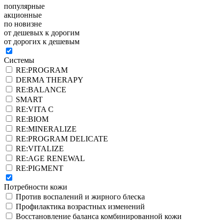
популярные
акционные
по новизне
от дешевых к дорогим
от дорогих к дешевым
Системы
RE:PROGRAM
DERMA THERAPY
RE:BALANCE
SMART
RE:VITA C
RE:BIOM
RE:MINERALIZE
RE:PROGRAM DELICATE
RE:VITALIZE
RE:AGE RENEWAL
RE:PIGMENT
Потребности кожи
Против воспалений и жирного блеска
Профилактика возрастных изменений
Восстановление баланса комбинированной кожи