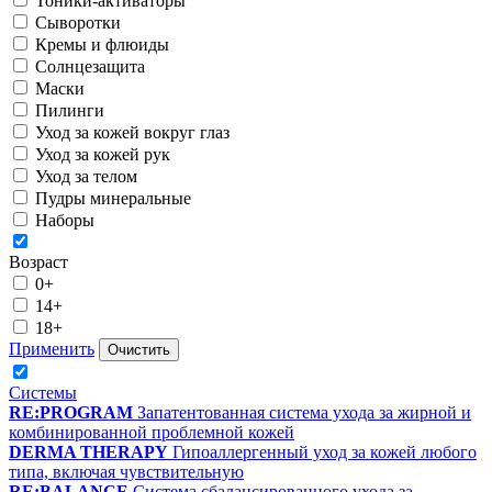
Тоники-активаторы
Сыворотки
Кремы и флюиды
Солнцезащита
Маски
Пилинги
Уход за кожей вокруг глаз
Уход за кожей рук
Уход за телом
Пудры минеральные
Наборы
Возраст
0+
14+
18+
Применить
Очистить
Системы
RE:PROGRAM
Запатентованная система ухода за жирной и
комбинированной проблемной кожей
DERMA THERAPY
Гипоаллергенный уход за кожей любого
типа, включая чувствительную
RE:BALANCE
Система сбалансированного ухода за