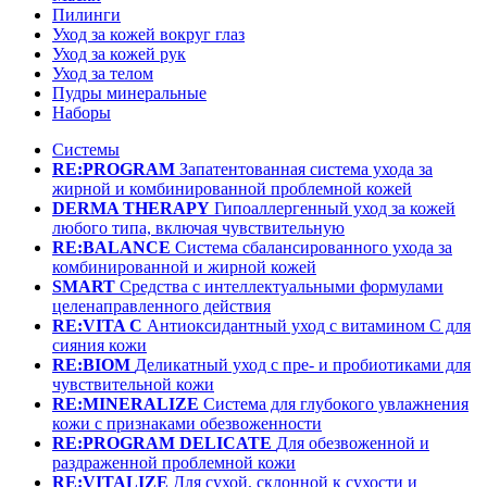
Пилинги
Уход за кожей вокруг глаз
Уход за кожей рук
Уход за телом
Пудры минеральные
Наборы
Системы
RE:PROGRAM
Запатентованная система ухода за
жирной и комбинированной проблемной кожей
DERMA THERAPY
Гипоаллергенный уход за кожей
любого типа, включая чувствительную
RE:BALANCE
Система сбалансированного ухода за
комбинированной и жирной кожей
SMART
Средства с интеллектуальными формулами
целенаправленного действия
RE:VITA C
Антиоксидантный уход с витамином С для
сияния кожи
RE:BIOM
Деликатный уход с пре- и пробиотиками для
чувствительной кожи
RE:MINERALIZE
Система для глубокого увлажнения
кожи с признаками обезвоженности
RE:PROGRAM DELICATE
Для обезвоженной и
раздраженной проблемной кожи
RE:VITALIZE
Для сухой, склонной к сухости и