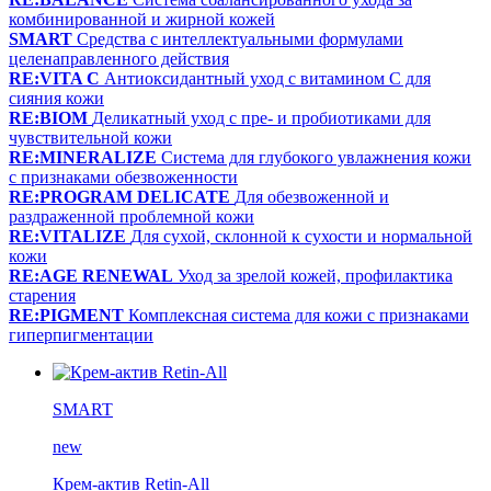
комбинированной и жирной кожей
SMART
Средства с интеллектуальными формулами
целенаправленного действия
RE:VITA C
Антиоксидантный уход с витамином С для
сияния кожи
RE:BIOM
Деликатный уход с пре- и пробиотиками для
чувствительной кожи
RE:MINERALIZE
Система для глубокого увлажнения кожи
с признаками обезвоженности
RE:PROGRAM DELICATE
Для обезвоженной и
раздраженной проблемной кожи
RE:VITALIZE
Для сухой, склонной к сухости и нормальной
кожи
RE:AGE RENEWAL
Уход за зрелой кожей, профилактика
старения
RE:PIGMENT
Комплексная система для кожи с признаками
гиперпигментации
SMART
new
Крем-актив Retin-All