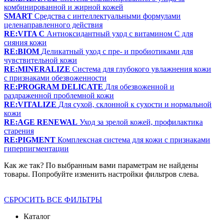
комбинированной и жирной кожей
SMART
Средства с интеллектуальными формулами
целенаправленного действия
RE:VITA C
Антиоксидантный уход с витамином С для
сияния кожи
RE:BIOM
Деликатный уход с пре- и пробиотиками для
чувствительной кожи
RE:MINERALIZE
Система для глубокого увлажнения кожи
с признаками обезвоженности
RE:PROGRAM DELICATE
Для обезвоженной и
раздраженной проблемной кожи
RE:VITALIZE
Для сухой, склонной к сухости и нормальной
кожи
RE:AGE RENEWAL
Уход за зрелой кожей, профилактика
старения
RE:PIGMENT
Комплексная система для кожи с признаками
гиперпигментации
Как же так? По выбранным вами параметрам не найдены
товары. Попробуйте изменить настройки фильтров слева.
СБРОСИТЬ ВСЕ ФИЛЬТРЫ
Каталог