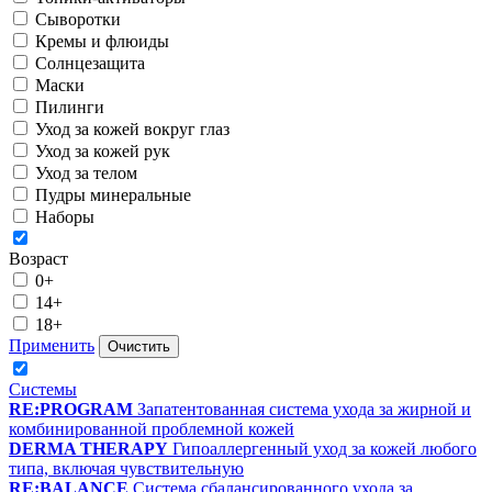
Сыворотки
Кремы и флюиды
Солнцезащита
Маски
Пилинги
Уход за кожей вокруг глаз
Уход за кожей рук
Уход за телом
Пудры минеральные
Наборы
Возраст
0+
14+
18+
Применить
Очистить
Системы
RE:PROGRAM
Запатентованная система ухода за жирной и
комбинированной проблемной кожей
DERMA THERAPY
Гипоаллергенный уход за кожей любого
типа, включая чувствительную
RE:BALANCE
Система сбалансированного ухода за