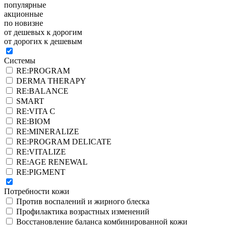
популярные
акционные
по новизне
от дешевых к дорогим
от дорогих к дешевым
Системы
RE:PROGRAM
DERMA THERAPY
RE:BALANCE
SMART
RE:VITA C
RE:BIOM
RE:MINERALIZE
RE:PROGRAM DELICATE
RE:VITALIZE
RE:AGE RENEWAL
RE:PIGMENT
Потребности кожи
Против воспалений и жирного блеска
Профилактика возрастных изменений
Восстановление баланса комбинированной кожи