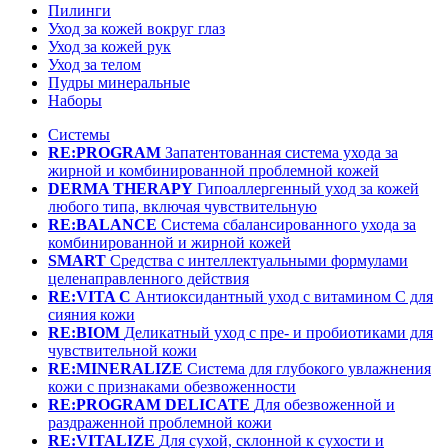
Пилинги
Уход за кожей вокруг глаз
Уход за кожей рук
Уход за телом
Пудры минеральные
Наборы
Системы
RE:PROGRAM
Запатентованная система ухода за
жирной и комбинированной проблемной кожей
DERMA THERAPY
Гипоаллергенный уход за кожей
любого типа, включая чувствительную
RE:BALANCE
Система сбалансированного ухода за
комбинированной и жирной кожей
SMART
Средства с интеллектуальными формулами
целенаправленного действия
RE:VITA C
Антиоксидантный уход с витамином С для
сияния кожи
RE:BIOM
Деликатный уход с пре- и пробиотиками для
чувствительной кожи
RE:MINERALIZE
Система для глубокого увлажнения
кожи с признаками обезвоженности
RE:PROGRAM DELICATE
Для обезвоженной и
раздраженной проблемной кожи
RE:VITALIZE
Для сухой, склонной к сухости и