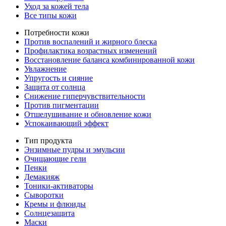
Уход за кожей тела
Все типы кожи
Потребности кожи
Против воспалений и жирного блеска
Профилактика возрастных изменений
Восстановление баланса комбинированной кожи
Увлажнение
Упругость и сияние
Защита от солнца
Снижение гиперчувствительности
Против пигментации
Отшелушивание и обновление кожи
Успокаивающий эффект
Тип продукта
Энзимные пудры и эмульсии
Очищающие гели
Пенки
Демакияж
Тоники-активаторы
Сыворотки
Кремы и флюиды
Солнцезащита
Маски