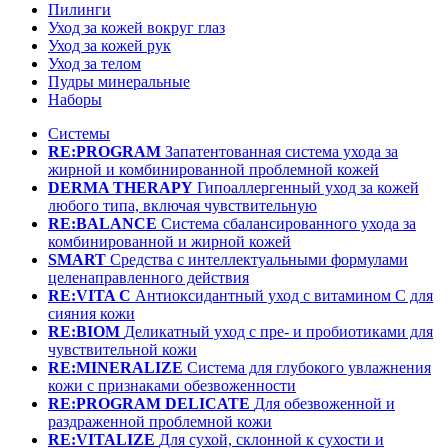
Пилинги
Уход за кожей вокруг глаз
Уход за кожей рук
Уход за телом
Пудры минеральные
Наборы
Системы
RE:PROGRAM
Запатентованная система ухода за
жирной и комбинированной проблемной кожей
DERMA THERAPY
Гипоаллергенный уход за кожей
любого типа, включая чувствительную
RE:BALANCE
Система сбалансированного ухода за
комбинированной и жирной кожей
SMART
Средства с интеллектуальными формулами
целенаправленного действия
RE:VITA C
Антиоксидантный уход с витамином С для
сияния кожи
RE:BIOM
Деликатный уход с пре- и пробиотиками для
чувствительной кожи
RE:MINERALIZE
Система для глубокого увлажнения
кожи с признаками обезвоженности
RE:PROGRAM DELICATE
Для обезвоженной и
раздраженной проблемной кожи
RE:VITALIZE
Для сухой, склонной к сухости и