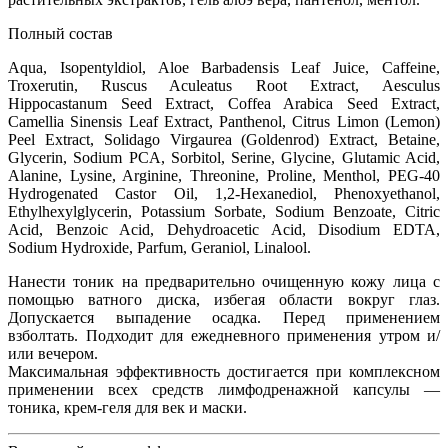
Полный состав
Aqua, Isopentyldiol, Aloe Barbadensis Leaf Juice, Caffeine,
Troxerutin, Ruscus Aculeatus Root Extract, Аesculus
Hippocastanum Seed Extract, Coffea Arabica Seed Extract,
Camellia Sinensis Leaf Extract, Panthenol, Citrus Limon (Lemon)
Peel Extract, Solidago Virgaurea (Goldenrod) Extract, Betaine,
Glycerin, Sodium PCA, Sorbitol, Serine, Glycine, Glutamic Acid,
Alanine, Lysine, Arginine, Threonine, Proline, Menthol, PEG-40
Hydrogenated Castor Oil, 1,2-Hexanediol, Phenoxyethanol,
Ethylhexylglycerin, Potassium Sorbate, Sodium Benzoate, Citric
Acid, Benzoic Acid, Dehydroacetic Acid, Disodium EDTA,
Sodium Hydroxide, Parfum, Geraniol, Linalool.
Нанести тоник на предварительно очищенную кожу лица с
помощью ватного диска, избегая области вокруг глаз.
Допускается выпадение осадка. Перед применением
взболтать. Подходит для ежедневного применения утром и/
или вечером.
Максимальная эффективность достигается при комплексном
применении всех средств лимфодренажной капсулы —
тоника, крем-геля для век и маски.