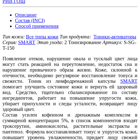
РИВ ГОШ
Описание
Состав (INCI)
Способ применения
Тип кожи:
Все типы кожи
Тип продукта:
Тоники-активаторы
Серия:
SMART
Этап ухода:
2 Тонизирование
Артикул:
S-SG-
T-150
Появление отеков, нарушение овала и тусклый цвет лица
могут стать реакцией на переутомление, недостаток сна и
нарушение привычного образа жизни. Коже, склонной к
отечности, необходимо регулярное восстановление тонуса и
свежести. Тоник из лимфодренажной капсулы
SMART
помогает улучшить состояние кожи и вернуть ей здоровый
вид. Средство, тщательно сбалансированное по составу
ингредиентов, работает на повышение упругости кожи,
убирает припухлости и следы усталости, возвращает лицу
здоровый цвет.
Состав усилен кофеином и дренажным комплексом в
суммарной концентрации 5%, в список компонентов входят
троксерутин, аминокислоты, растительные экстракты и
пантенол. Формула восстанавливает тонус и упругость кожи,
повышает уровень увлажненности, придает лицу свежий