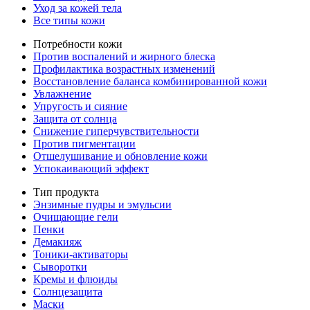
Уход за кожей тела
Все типы кожи
Потребности кожи
Против воспалений и жирного блеска
Профилактика возрастных изменений
Восстановление баланса комбинированной кожи
Увлажнение
Упругость и сияние
Защита от солнца
Снижение гиперчувствительности
Против пигментации
Отшелушивание и обновление кожи
Успокаивающий эффект
Тип продукта
Энзимные пудры и эмульсии
Очищающие гели
Пенки
Демакияж
Тоники-активаторы
Сыворотки
Кремы и флюиды
Солнцезащита
Маски