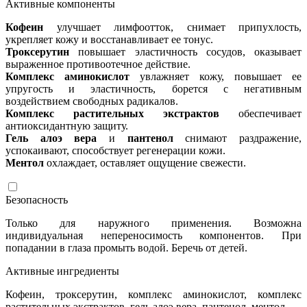
Активные компоненты
Кофеин
улучшает лимфоотток, снимает припухлость,
укрепляет кожу и восстанавливает ее тонус.
Троксерутин
повышает эластичность сосудов, оказывает
выраженное противоотечное действие.
Комплекс аминокислот
увлажняет кожу, повышает ее
упругость и эластичность, борется с негативным
воздействием свободных радикалов.
Комплекс растительных экстрактов
обеспечивает
антиоксидантную защиту.
Гель алоэ вера
и
пантенол
снимают раздражение,
успокаивают, способствует регенерации кожи.
Ментол
охлаждает, оставляет ощущение свежести.
Безопасность
Только для наружного применения. Возможна
индивидуальная непереносимость компонентов. При
попадании в глаза промыть водой. Беречь от детей.
Активные ингредиенты
Кофеин, троксерутин, комплекс аминокислот, комплекс
растительных экстрактов, гель алоэ вера, пантенол, ментол.