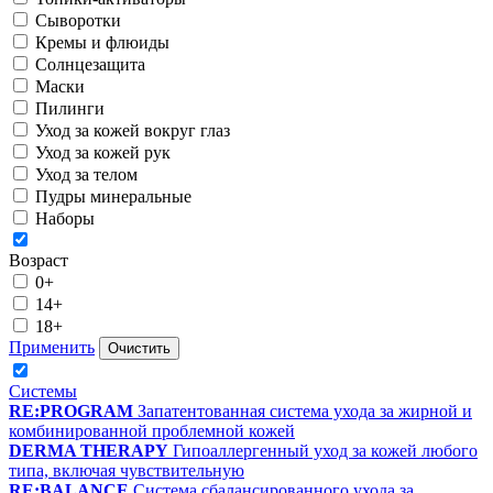
Сыворотки
Кремы и флюиды
Солнцезащита
Маски
Пилинги
Уход за кожей вокруг глаз
Уход за кожей рук
Уход за телом
Пудры минеральные
Наборы
Возраст
0+
14+
18+
Применить
Очистить
Системы
RE:PROGRAM
Запатентованная система ухода за жирной и
комбинированной проблемной кожей
DERMA THERAPY
Гипоаллергенный уход за кожей любого
типа, включая чувствительную
RE:BALANCE
Система сбалансированного ухода за