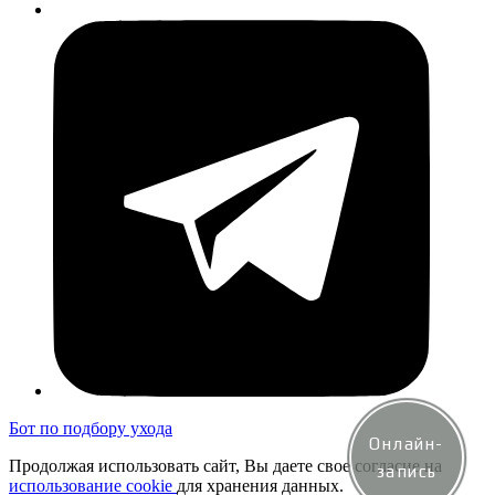
Бот по подбору ухода
Онлайн-
Продолжая использовать сайт, Вы даете свое согласие на
запись
использование cookie
для хранения данных.