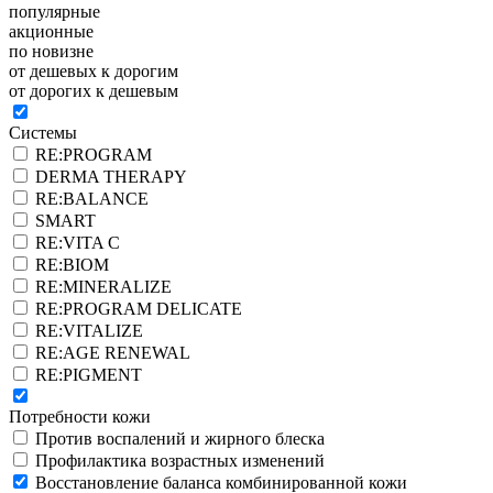
популярные
акционные
по новизне
от дешевых к дорогим
от дорогих к дешевым
Системы
RE:PROGRAM
DERMA THERAPY
RE:BALANCE
SMART
RE:VITA C
RE:BIOM
RE:MINERALIZE
RE:PROGRAM DELICATE
RE:VITALIZE
RE:AGE RENEWAL
RE:PIGMENT
Потребности кожи
Против воспалений и жирного блеска
Профилактика возрастных изменений
Восстановление баланса комбинированной кожи