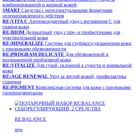
комбинированной и жирной кожей
SMART
Средства с интеллектуальными формулами
целенаправленного действия
RE:VITA C
Антиоксидантный уход с витамином С для
сияния кожи
RE:BIOM
Деликатный уход с пре- и пробиотиками для
чувствительной кожи
RE:MINERALIZE
Система для глубокого увлажнения кожи
с признаками обезвоженности
RE:PROGRAM DELICATE
Для обезвоженной и
раздраженной проблемной кожи
RE:VITALIZE
Для сухой, склонной к сухости и нормальной
кожи
RE:AGE RENEWAL
Уход за зрелой кожей, профилактика
старения
RE:PIGMENT
Комплексная система для кожи с признаками
гиперпигментации
RE:BALANCE
new