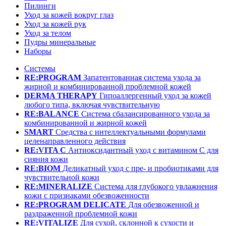
Пилинги
Уход за кожей вокруг глаз
Уход за кожей рук
Уход за телом
Пудры минеральные
Наборы
Системы
RE:PROGRAM
Запатентованная система ухода за
жирной и комбинированной проблемной кожей
DERMA THERAPY
Гипоаллергенный уход за кожей
любого типа, включая чувствительную
RE:BALANCE
Система сбалансированного ухода за
комбинированной и жирной кожей
SMART
Средства с интеллектуальными формулами
целенаправленного действия
RE:VITA C
Антиоксидантный уход с витамином С для
сияния кожи
RE:BIOM
Деликатный уход с пре- и пробиотиками для
чувствительной кожи
RE:MINERALIZE
Система для глубокого увлажнения
кожи с признаками обезвоженности
RE:PROGRAM DELICATE
Для обезвоженной и
раздраженной проблемной кожи
RE:VITALIZE
Для сухой, склонной к сухости и