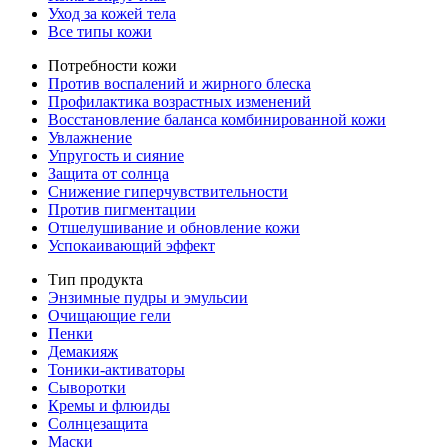
Уход за кожей тела
Все типы кожи
Потребности кожи
Против воспалений и жирного блеска
Профилактика возрастных изменений
Восстановление баланса комбинированной кожи
Увлажнение
Упругость и сияние
Защита от солнца
Снижение гиперчувствительности
Против пигментации
Отшелушивание и обновление кожи
Успокаивающий эффект
Тип продукта
Энзимные пудры и эмульсии
Очищающие гели
Пенки
Демакияж
Тоники-активаторы
Сыворотки
Кремы и флюиды
Солнцезащита
Маски