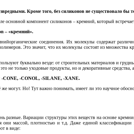
вредными. Кроме того, без силиконов не существовало бы т
е основной компонент силиконов – кремний, который встречаетс
on – «кремний».
ийорганические соединения. Их молекулы содержат различное
олимеров. Это значит, что их молекулы состоят из множества к
пользуют буквально везде: от строительных материалов и груд
это не только уходовые продукты, но и декоративные средства, а
 -
CONE
, -
CONOL
, -
SILANE
, -
XANE
.
 же могут. Но! Тут важно понимать, имеет ли это научное обосно
ень разные. Вариации структуры этих веществ на основе кремни
 они массой, плотностью и т.д. Даже единой классификации 
ют в виде: