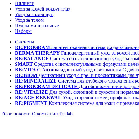
Пилинги
Уход за кожей вокруг глаз
Уход за кожей рук
Уход за телом
Пудры минеральные
Наборы
Системы
RE:PROGRAM
Запатентованная система ухода за жир
DERMA THERAPY
Гипоаллергенный уход за кожей лю
RE:BALANCE
Система сбалансированного ухода за ко
SMART
Средства с интеллектуальными формулами целе
RE:VITA C
Антиоксидантный уход с витамином С для с
RE:BIOM
Деликатный уход с пре- и пробиотиками для 
RE:MINERALIZE
Система для глубокого увлажнения к
RE:PROGRAM DELICATE
Для обезвоженной и раздр
RE:VITALIZE
Для сухой, склонной к сухости и нормал
RE:AGE RENEWAL
Уход за зрелой кожей, профилактик
RE:PIGMENT
Комплексная система для кожи с призна
блог
новости
О компании Estilab