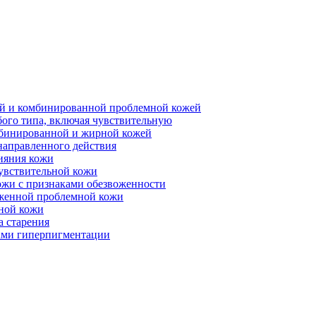
ной и комбинированной проблемной кожей
бого типа, включая чувствительную
мбинированной и жирной кожей
направленного действия
ияния кожи
чувствительной кожи
ожи с признаками обезвоженности
аженной проблемной кожи
ьной кожи
а старения
ками гиперпигментации