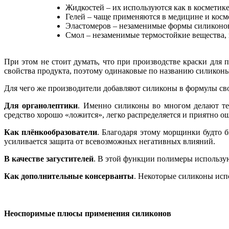
Жидкостей – их используются как в косметике
Гелей – чаще применяются в медицине и косм
Эластомеров – незаменимые формы силиконов
Смол – незаменимые термостойкие вещества, к
При этом не стоит думать, что при производстве краски для
свойства продукта, поэтому одинаковые по названию силикон
Для чего же производители добавляют силиконы в формулы св
Для органолептики
. Именно силиконы во многом делают те
средство хорошо «ложится», легко распределяется и приятно ощ
Как плёнкообразователи
. Благодаря этому морщинки будто 
усиливается защита от всевозможных негативных влияний.
В качестве загустителей
. В этой функции полимеры использую
Как дополнительные консерванты
. Некоторые силиконы испо
Неоспоримые плюсы применения силиконов