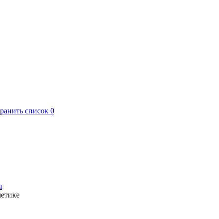
хранить список
0
я
метике