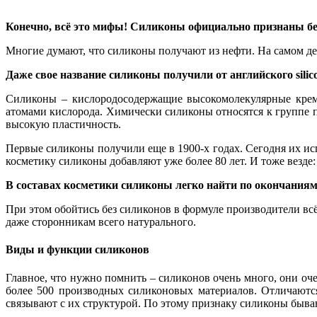
Конечно, всё это мифы! Силиконы официально признаны без
Многие думают, что силиконы получают из нефти. На самом дел
Даже свое название силиконы получили от английского silic
Силиконы – кислородосодержащие высокомолекулярные кремн
атомами кислорода. Химически силиконы относятся к группе п
высокую пластичность.
Первые силиконы получили еще в 1900-х годах. Сегодня их ис
косметику силиконы добавляют уже более 80 лет. И тоже везде: 
В составах косметики силиконы легко найти по окончаниям
При этом обойтись без силиконов в формуле производители всё
даже сторонникам всего натурального.
Виды и функции силиконов
Главное, что нужно помнить – силиконов очень много, они оч
более 500 производных силиконовых материалов. Отличаются
связывают с их структурой. По этому признаку силиконы быва