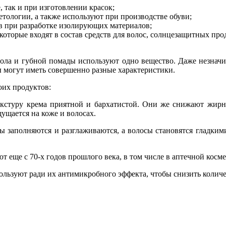
, так и при изготовлении красок;
етологии, а также используют при производстве обуви;
 при разработке изолирующих материалов;
оторые входят в состав средств для волос, солнцезащитных прод
 пола и губной помады используют одно вещество. Даже незнач
ы могут иметь совершенно разные характеристики.
оих продуктов:
кстуру крема приятной и бархатистой. Они же снижают жирно
ущается на коже и волосах.
бы заполняются и разглаживаются, а волосы становятся гладки
т еще с 70-х годов прошлого века, в том числе в аптечной кос
льзуют ради их антимикробного эффекта, чтобы снизить количес