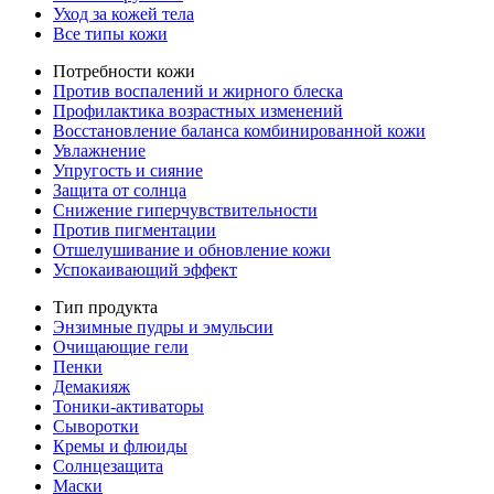
Уход за кожей тела
Все типы кожи
Потребности кожи
Против воспалений и жирного блеска
Профилактика возрастных изменений
Восстановление баланса комбинированной кожи
Увлажнение
Упругость и сияние
Защита от солнца
Снижение гиперчувствительности
Против пигментации
Отшелушивание и обновление кожи
Успокаивающий эффект
Тип продукта
Энзимные пудры и эмульсии
Очищающие гели
Пенки
Демакияж
Тоники-активаторы
Сыворотки
Кремы и флюиды
Солнцезащита
Маски